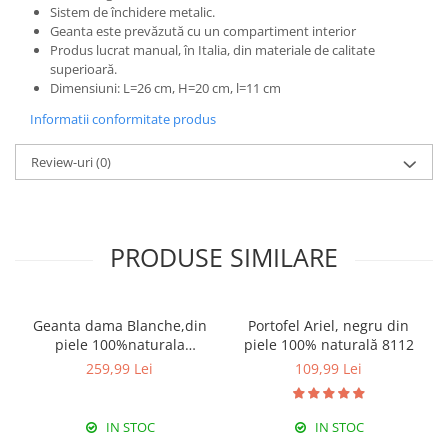
Sistem de închidere metalic.
Geanta este prevăzută cu un compartiment interior
Produs lucrat manual, în Italia, din materiale de calitate
superioară.
Dimensiuni: L=26 cm, H=20 cm, l=11 cm
Informatii conformitate produs
Review-uri
(0)
PRODUSE SIMILARE
Geanta dama Blanche,din
Portofel Ariel, negru din
piele 100%naturala
piele 100% naturală 8112
Italia,8246,negru
259,99 Lei
109,99 Lei
IN STOC
IN STOC