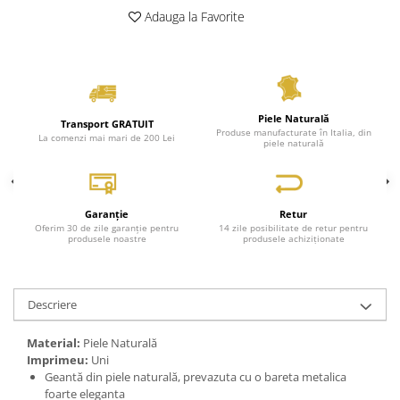
Adauga la Favorite
Genți Negre
Genți Nude
Genți Portocalii
Genți Roze
Genți Roșii
Piele Naturală
Transport GRATUIT
Produse manufacturate în Italia, din
Genți Taupe
La comenzi mai mari de 200 Lei
piele naturală
Genți Turcoaz
Genți Verzi
Garanție
Retur
Oferim 30 de zile garanție pentru
14 zile posibilitate de retur pentru
produsele noastre
produsele achiziționate
Descriere
Material:
Piele Naturală
Imprimeu:
Uni
Geantă din piele naturală, prevazuta cu o bareta metalica
foarte eleganta