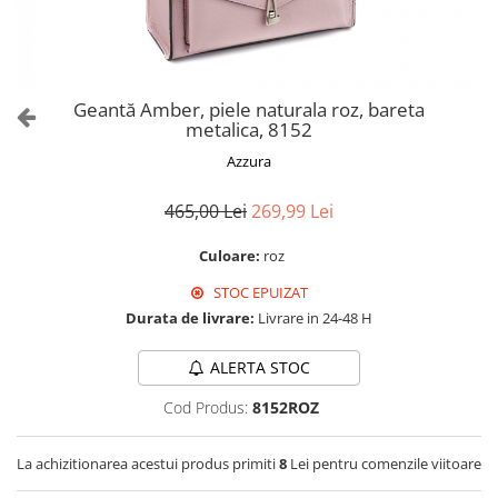
Culori Genți
Genti Aurii
Genti bleo
Genți Albastre
Geantă Amber, piele naturala roz, bareta
Genți Albe
metalica, 8152
Genți Argintii
Azzura
Genți Bej
Genți Bleumarin
465,00 Lei
269,99 Lei
Genți Bordo
Culoare:
roz
Genți Cafenii
STOC EPUIZAT
Genți Caramel
Durata de livrare:
Livrare in 24-48 H
Genți Coniac
Genți Corai
ALERTA STOC
Genți Crem
Cod Produs:
8152ROZ
Genți Galbene
Genți Gri
La achizitionarea acestui produs primiti
8
Lei pentru comenzile viitoare
Genți Maro
Genți Multicolore