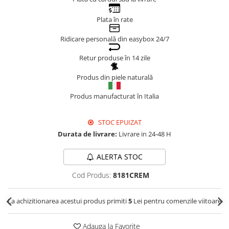
Genți Negre
Plata în rate
Genți Nude
Ridicare personală din easybox 24/7
Genți Portocalii
Genți Roze
Retur produse în 14 zile
Genți Roșii
Produs din piele naturală
Genți Taupe
Genți Turcoaz
Produs manufacturat în Italia
Genți Verzi
STOC EPUIZAT
Durata de livrare:
Livrare in 24-48 H
ALERTA STOC
Cod Produs:
8181CREM
La achizitionarea acestui produs primiti
5
Lei pentru comenzile viitoare
Adauga la Favorite