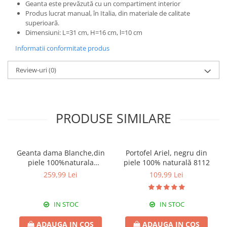
Geanta este prevăzută cu un compartiment interior
Produs lucrat manual, în Italia, din materiale de calitate
superioară.
Dimensiuni: L=31 cm, H=16 cm, l=10 cm
Informatii conformitate produs
Review-uri
(0)
PRODUSE SIMILARE
Geanta dama Blanche,din
Portofel Ariel, negru din
piele 100%naturala
piele 100% naturală 8112
Italia,8246,negru
259,99 Lei
109,99 Lei
IN STOC
IN STOC
ADAUGA IN COS
ADAUGA IN COS