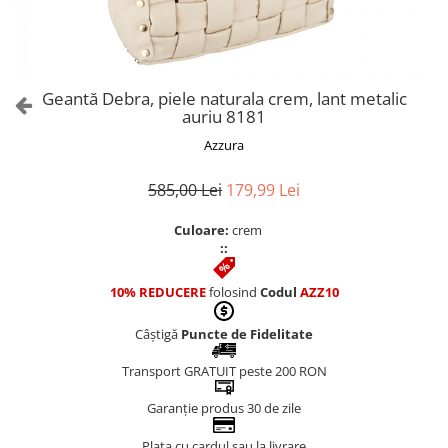
Culori Genți
Genti Aurii
Genti bleo
Genți Albastre
Geantă Debra, piele naturala crem, lant metalic
Genți Albe
auriu 8181
Genți Argintii
Azzura
Genți Bej
Genți Bleumarin
585,00 Lei
179,99 Lei
Genți Bordo
Culoare:
crem
Genți Cafenii
::
Genți Caramel
Genți Coniac
10% REDUCERE
folosind
Codul
AZZ10
Genți Corai
Câștigă
Puncte de Fidelitate
Genți Crem
Genți Galbene
Transport GRATUIT peste 200 RON
Genți Gri
Garanție produs 30 de zile
Genți Maro
Plata cu cardul sau la livrare
Genți Multicolore