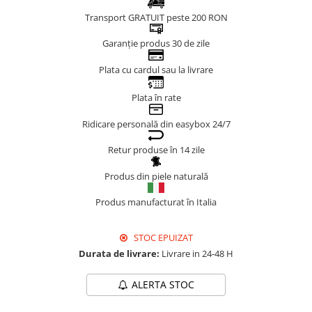
Genți Negre
Transport GRATUIT peste 200 RON
Genți Nude
Garanție produs 30 de zile
Genți Portocalii
Plata cu cardul sau la livrare
Genți Roze
Genți Roșii
Plata în rate
Genți Taupe
Ridicare personală din easybox 24/7
Genți Turcoaz
Genți Verzi
Retur produse în 14 zile
Produs din piele naturală
Produs manufacturat în Italia
STOC EPUIZAT
Durata de livrare:
Livrare in 24-48 H
ALERTA STOC