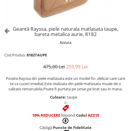
Culori Genți
Genti Aurii
Genti bleo
Genți Albastre
Geantă Rayssa, piele naturala matlasata taupe,
Genți Albe
bareta metalica aurie, 8182
Genți Argintii
Azzura
Genți Bej
Genți Bleumarin
Cod Produs:
8182TAUPE
Genți Bordo
475,00 Lei
259,99 Lei
Genți Cafenii
Genți Caramel
Poseta Rayssa din piele matlasata este un model fin ,delicat care care
te va cuceri imediat.Este realizata din piele matlasata moale de o
Genți Coniac
calitate remarcabila.Poate fi purtata pe umar,pe brat sau in mana.
Genți Corai
Culoare:
taupe
Genți Crem
::
Genți Galbene
10% REDUCERE
folosind
Codul
AZZ10
Genți Gri
Genți Maro
Câștigă
Puncte de Fidelitate
Genți Multicolore