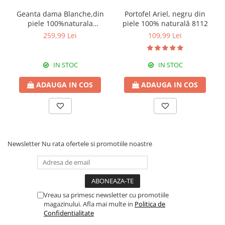
Geanta dama Blanche,din
Portofel Ariel, negru din
piele 100%naturala
piele 100% naturală 8112
Italia,8246,negru
259,99 Lei
109,99 Lei
IN STOC
IN STOC
ADAUGA IN COS
ADAUGA IN COS
Newsletter
Nu rata ofertele si promotiile noastre
Vreau sa primesc newsletter cu promotiile
magazinului. Afla mai multe in
Politica de
Confidentialitate