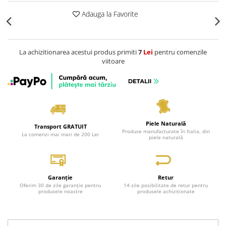
Adauga la Favorite
La achizitionarea acestui produs primiti
7
Lei
pentru comenzile
viitoare
Piele Naturală
Transport GRATUIT
Produse manufacturate în Italia, din
La comenzi mai mari de 200 Lei
piele naturală
Garanție
Retur
Oferim 30 de zile garanție pentru
14 zile posibilitate de retur pentru
produsele noastre
produsele achiziționate