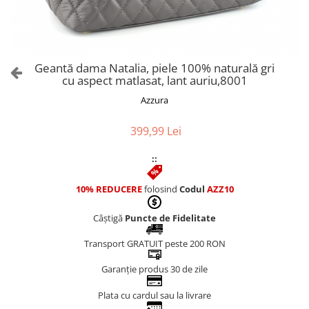
Culori Genți
Genti Aurii
Genti bleo
Genți Albastre
Geantă dama Natalia, piele 100% naturală gri
Genți Albe
cu aspect matlasat, lant auriu,8001
Genți Argintii
Azzura
Genți Bej
Genți Bleumarin
399,99 Lei
Genți Bordo
::
Genți Cafenii
Genți Caramel
10% REDUCERE
folosind
Codul
AZZ10
Genți Coniac
Câștigă
Puncte de Fidelitate
Genți Corai
Genți Crem
Transport GRATUIT peste 200 RON
Genți Galbene
Garanție produs 30 de zile
Genți Gri
Genți Maro
Plata cu cardul sau la livrare
Genți Multicolore