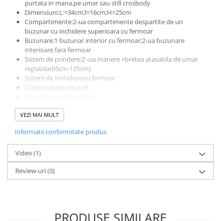
purtata in mana,pe umar sau still crosbody
Dimensiuni:L:=34cm;l=16cm;H=25cm
Compartimente:2-ua compartimente despartite de un
buzunar cu inchidere superioara cu fermoar
Buzunare:1 buzunar interior cu fermoar;2-ua buzunare
interioare fara fermoar
Sistem de prindere:2 -ua manere +bretea atasabila de umar
reglabila{65cm-125cm}
Sistem de inchidere:cu fermoar
Culoare accesorii:aurii
Altele:picioruse metalice
Produs lucrat manual in Italia din materiale de calitate
VEZI MAI MULT
superioara
Informatii conformitate produs
Video
(1)
Review-uri
(0)
PRODUSE SIMILARE