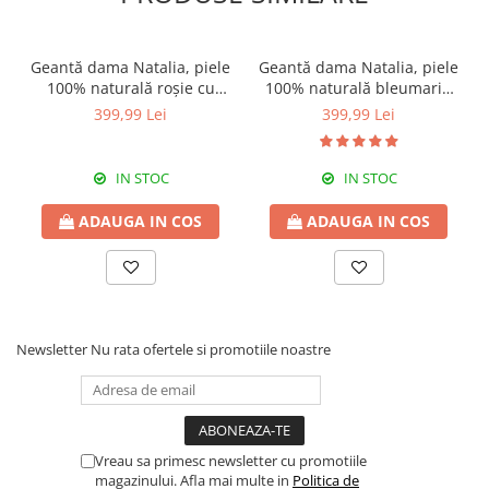
Geantă dama Natalia, piele
Geantă dama Natalia, piele
100% naturală roșie cu
100% naturală bleumarin
aspect matlasat 8001
cu aspect matlasat,lant
399,99 Lei
399,99 Lei
auriu 8001
IN STOC
IN STOC
ADAUGA IN COS
ADAUGA IN COS
Newsletter
Nu rata ofertele si promotiile noastre
Vreau sa primesc newsletter cu promotiile
magazinului. Afla mai multe in
Politica de