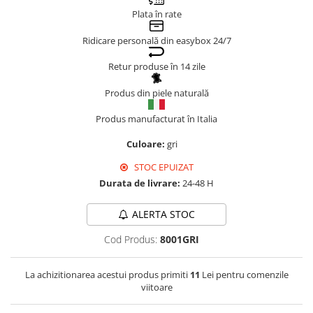
Plata în rate
Genți Negre
Genți Nude
Ridicare personală din easybox 24/7
Genți Portocalii
Retur produse în 14 zile
Genți Roze
Genți Roșii
Produs din piele naturală
Genți Taupe
Produs manufacturat în Italia
Genți Turcoaz
Culoare:
gri
Genți Verzi
STOC EPUIZAT
Durata de livrare:
24-48 H
ALERTA STOC
Cod Produs:
8001GRI
La achizitionarea acestui produs primiti
11
Lei pentru comenzile
viitoare