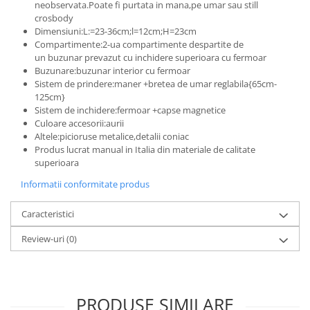
neobservata.Poate fi purtata in mana,pe umar sau still
crosbody
Dimensiuni:L:=23-36cm;l=12cm;H=23cm
Compartimente:2-ua compartimente despartite de
un buzunar prevazut cu inchidere superioara cu fermoar
Buzunare:buzunar interior cu fermoar
Sistem de prindere:maner +bretea de umar reglabila{65cm-
125cm}
Sistem de inchidere:fermoar +capse magnetice
Culoare accesorii:aurii
Altele:picioruse metalice,detalii coniac
Produs lucrat manual in Italia din materiale de calitate
superioara
Informatii conformitate produs
Caracteristici
Review-uri
(0)
PRODUSE SIMILARE