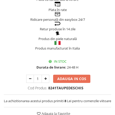
Genți Negre
Plata în rate
Genți Nude
Ridicare personală din easybox 24/7
Genți Portocalii
Genți Roze
Retur produse în 14 zile
Genți Roșii
Produs din piele naturală
Genți Taupe
Genți Turcoaz
Produs manufacturat în Italia
Genți Verzi
IN STOC
Durata de livrare:
24-48 H
ADAUGA IN COS
Cod Produs:
8241TAUPEDESCHIS
La achizitionarea acestui produs primiti
8
Lei pentru comenzile viitoare
Adauga la Favorite