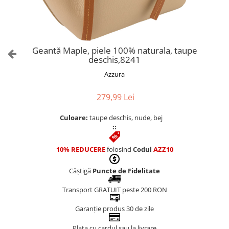
Culori Genți
Genti Aurii
Genti bleo
Genți Albastre
Geantă Maple, piele 100% naturala, taupe
Genți Albe
deschis,8241
Genți Argintii
Azzura
Genți Bej
Genți Bleumarin
279,99 Lei
Genți Bordo
Culoare:
taupe deschis, nude, bej
Genți Cafenii
::
Genți Caramel
Genți Coniac
10% REDUCERE
folosind
Codul
AZZ10
Genți Corai
Câștigă
Puncte de Fidelitate
Genți Crem
Genți Galbene
Transport GRATUIT peste 200 RON
Genți Gri
Garanție produs 30 de zile
Genți Maro
Plata cu cardul sau la livrare
Genți Multicolore