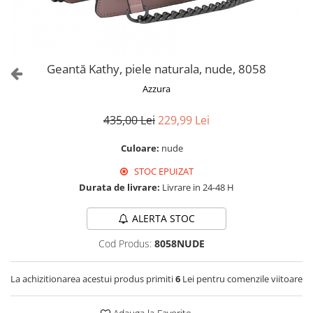
Culori Genți
Genti Aurii
Genti bleo
Genți Albastre
Geantă Kathy, piele naturala, nude, 8058
Genți Albe
Azzura
Genți Argintii
Genți Bej
435,00 Lei
229,99 Lei
Genți Bleumarin
Culoare:
nude
Genți Bordo
Genți Cafenii
STOC EPUIZAT
Genți Caramel
Durata de livrare:
Livrare in 24-48 H
Genți Coniac
ALERTA STOC
Genți Corai
Genți Crem
Cod Produs:
8058NUDE
Genți Galbene
Genți Gri
La achizitionarea acestui produs primiti
6
Lei pentru comenzile viitoare
Genți Maro
Genți Multicolore