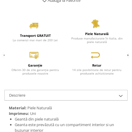
Adauga la Favorite
Genți Negre
Genți Nude
Genți Portocalii
Genți Roze
Piele Naturală
Transport GRATUIT
Genți Roșii
Produse manufacturate în Italia, din
La comenzi mai mari de 200 Lei
piele naturală
Genți Taupe
Genți Turcoaz
Genți Verzi
Garanție
Retur
Oferim 30 de zile garanție pentru
14 zile posibilitate de retur pentru
produsele noastre
produsele achiziționate
Descriere
Material:
Piele Naturală
Imprimeu:
Uni
Geantă din piele naturală
Geanta este prevăzută cu un compartiment interior si un
buzunar interior