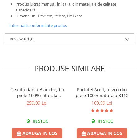
Produs lucrat manual, în Italia, din materiale de calitate
superioară.
Dimensiuni: L=21cm, l=9cm, H=17cm
Informatii conformitate produs
Review-uri
(0)
PRODUSE SIMILARE
Geanta dama Blanche,din
Portofel Ariel, negru din
piele 100%naturala
piele 100% naturală 8112
Italia,8246,negru
259,99 Lei
109,99 Lei
IN STOC
IN STOC
ADAUGA IN COS
ADAUGA IN COS