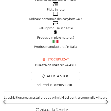
Genți Negre
Plata în rate
Genți Nude
Ridicare personală din easybox 24/7
Genți Portocalii
Genți Roze
Retur produse în 14 zile
Genți Roșii
Produs din piele naturală
Genți Taupe
Genți Turcoaz
Produs manufacturat în Italia
Genți Verzi
STOC EPUIZAT
Durata de livrare:
24-48 H
ALERTA STOC
Cod Produs:
8210VERDE
La achizitionarea acestui produs primiti
4
Lei pentru comenzile viitoare
Adauga la Favorite