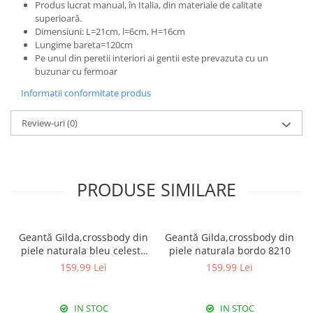
Produs lucrat manual, în Italia, din materiale de calitate
superioară.
Dimensiuni: L=21cm, l=6cm, H=16cm
Lungime bareta=120cm
Pe unul din peretii interiori ai gentii este prevazuta cu un
buzunar cu fermoar
Informatii conformitate produs
Review-uri
(0)
PRODUSE SIMILARE
Geantă Gilda,crossbody din
Geantă Gilda,crossbody din
piele naturala bleu celeste
piele naturala bordo 8210
8210
159,99 Lei
159,99 Lei
IN STOC
IN STOC