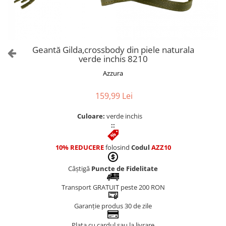
Culori Genți
Genti Aurii
Genti bleo
Genți Albastre
Geantă Gilda,crossbody din piele naturala
Genți Albe
verde inchis 8210
Genți Argintii
Azzura
Genți Bej
Genți Bleumarin
159,99 Lei
Genți Bordo
Culoare:
verde inchis
Genți Cafenii
::
Genți Caramel
Genți Coniac
10% REDUCERE
folosind
Codul
AZZ10
Genți Corai
Câștigă
Puncte de Fidelitate
Genți Crem
Genți Galbene
Transport GRATUIT peste 200 RON
Genți Gri
Garanție produs 30 de zile
Genți Maro
Plata cu cardul sau la livrare
Genți Multicolore