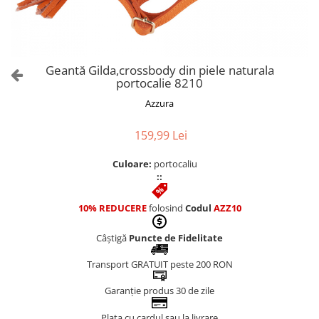
Culori Genți
Genti Aurii
Genti bleo
Genți Albastre
Geantă Gilda,crossbody din piele naturala
Genți Albe
portocalie 8210
Genți Argintii
Azzura
Genți Bej
Genți Bleumarin
159,99 Lei
Genți Bordo
Culoare:
portocaliu
Genți Cafenii
::
Genți Caramel
Genți Coniac
10% REDUCERE
folosind
Codul
AZZ10
Genți Corai
Câștigă
Puncte de Fidelitate
Genți Crem
Genți Galbene
Transport GRATUIT peste 200 RON
Genți Gri
Garanție produs 30 de zile
Genți Maro
Plata cu cardul sau la livrare
Genți Multicolore