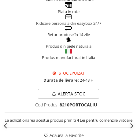
Genți Negre
Plata în rate
Genți Nude
Ridicare personală din easybox 24/7
Genți Portocalii
Genți Roze
Retur produse în 14 zile
Genți Roșii
Produs din piele naturală
Genți Taupe
Genți Turcoaz
Produs manufacturat în Italia
Genți Verzi
STOC EPUIZAT
Durata de livrare:
24-48 H
ALERTA STOC
Cod Produs:
8210PORTOCALIU
La achizitionarea acestui produs primiti
4
Lei pentru comenzile viitoare
Adauga la Favorite