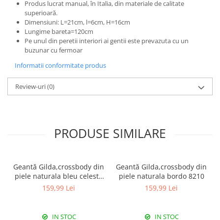
Produs lucrat manual, în Italia, din materiale de calitate
superioară.
Dimensiuni: L=21cm, l=6cm, H=16cm
Lungime bareta=120cm
Pe unul din peretii interiori ai gentii este prevazuta cu un
buzunar cu fermoar
Informatii conformitate produs
Review-uri
(0)
PRODUSE SIMILARE
Geantă Gilda,crossbody din
Geantă Gilda,crossbody din
piele naturala bleu celeste
piele naturala bordo 8210
8210
159,99 Lei
159,99 Lei
IN STOC
IN STOC