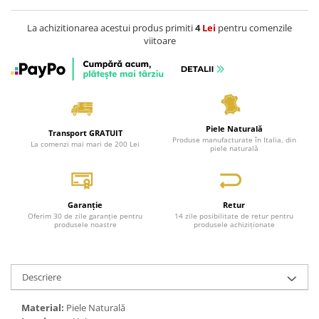
La achizitionarea acestui produs primiti
4
Lei
pentru comenzile
viitoare
Piele Naturală
Transport GRATUIT
Produse manufacturate în Italia, din
La comenzi mai mari de 200 Lei
piele naturală
Garanție
Retur
Oferim 30 de zile garanție pentru
14 zile posibilitate de retur pentru
produsele noastre
produsele achiziționate
Descriere
Material:
Piele Naturală