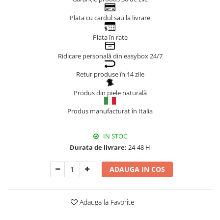
Genți Negre
Plata cu cardul sau la livrare
Genți Nude
Plata în rate
Genți Portocalii
Genți Roze
Ridicare personală din easybox 24/7
Genți Roșii
Retur produse în 14 zile
Genți Taupe
Genți Turcoaz
Produs din piele naturală
Genți Verzi
Produs manufacturat în Italia
IN STOC
Durata de livrare:
24-48 H
ADAUGA IN COS
Adauga la Favorite