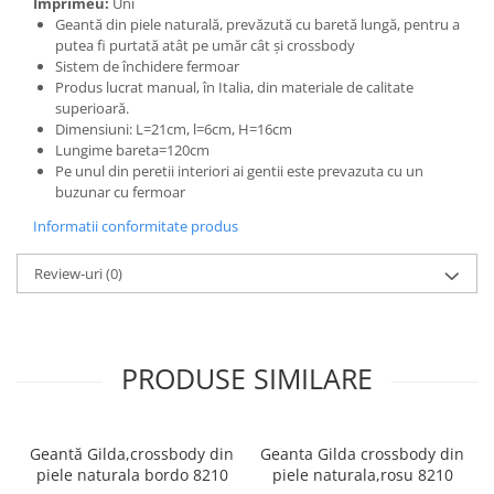
Imprimeu:
Uni
Geantă din piele naturală, prevăzută cu baretă lungă, pentru a
putea fi purtată atât pe umăr cât și crossbody
Sistem de închidere fermoar
Produs lucrat manual, în Italia, din materiale de calitate
superioară.
Dimensiuni: L=21cm, l=6cm, H=16cm
Lungime bareta=120cm
Pe unul din peretii interiori ai gentii este prevazuta cu un
buzunar cu fermoar
Informatii conformitate produs
Review-uri
(0)
PRODUSE SIMILARE
Geantă Gilda,crossbody din
Geanta Gilda crossbody din
piele naturala bordo 8210
piele naturala,rosu 8210