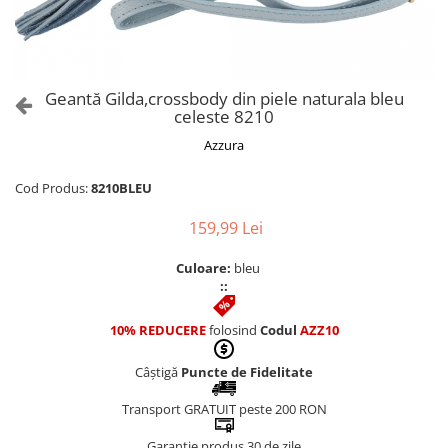
Culori Genți
Genti Aurii
Genti bleo
Genți Albastre
Geantă Gilda,crossbody din piele naturala bleu
Genți Albe
celeste 8210
Genți Argintii
Azzura
Genți Bej
Genți Bleumarin
Cod Produs:
8210BLEU
Genți Bordo
159,99 Lei
Genți Cafenii
Genți Caramel
Culoare:
bleu
::
Genți Coniac
Genți Corai
10% REDUCERE
folosind
Codul
AZZ10
Genți Crem
Genți Galbene
Câștigă
Puncte de Fidelitate
Genți Gri
Transport GRATUIT peste 200 RON
Genți Maro
Garanție produs 30 de zile
Genți Multicolore