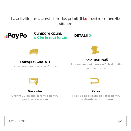
Genți Negre
Genți Nude
La achizitionarea acestui produs primiti
5
Lei
pentru comenzile
Genți Portocalii
viitoare
Genți Roze
Genți Roșii
Genți Taupe
Genți Turcoaz
Piele Naturală
Genți Verzi
Transport GRATUIT
Produse manufacturate în Italia, din
La comenzi mai mari de 200 Lei
piele naturală
Garanție
Retur
Oferim 30 de zile garanție pentru
14 zile posibilitate de retur pentru
produsele noastre
produsele achiziționate
Descriere