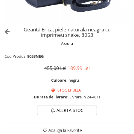
Culori Genți
Genti Aurii
Genti bleo
Genți Albastre
Geantă Erica, piele naturala neagra cu
Genți Albe
imprimeu snake, 8053
Genți Argintii
Azzura
Genți Bej
Genți Bleumarin
Cod Produs:
8053NEG
Genți Bordo
455,00 Lei
189,99 Lei
Genți Cafenii
Genți Caramel
Culoare:
negru
Genți Coniac
STOC EPUIZAT
Genți Corai
Durata de livrare:
Livrare in 24-48 H
Genți Crem
ALERTA STOC
Genți Galbene
Genți Gri
Genți Maro
Adauga la Favorite
Genți Multicolore