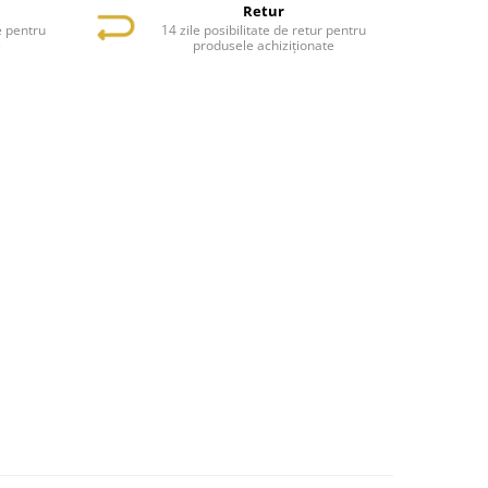
Retur
e pentru
14 zile posibilitate de retur pentru
e
produsele achiziționate