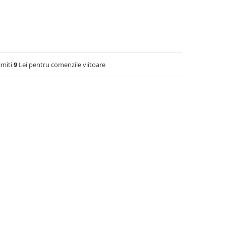
imiti
9
Lei pentru comenzile viitoare