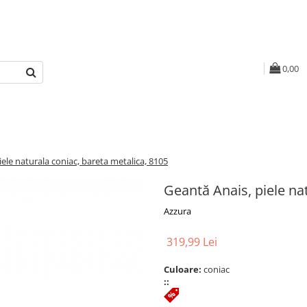
0,00
iele naturala coniac, bareta metalica, 8105
Geantă Anais, piele na
Azzura
319,99 Lei
Culoare:
coniac
::