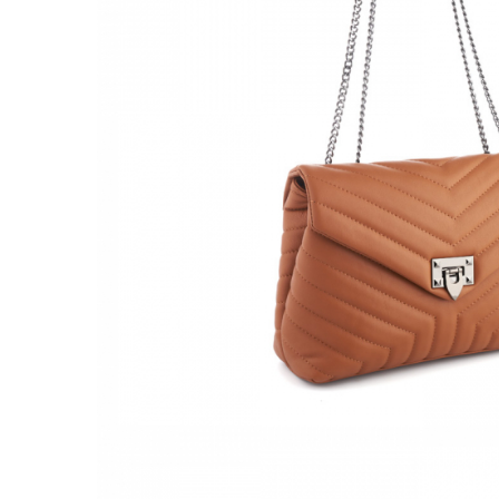
Culori Genți
Genti Aurii
Genti bleo
Genți Albastre
Genți Albe
Genți Argintii
Genți Bej
Genți Bleumarin
Genți Bordo
Genți Cafenii
Genți Caramel
Genți Coniac
Genți Corai
Genți Crem
Genți Galbene
Genți Gri
Genți Maro
Genți Multicolore