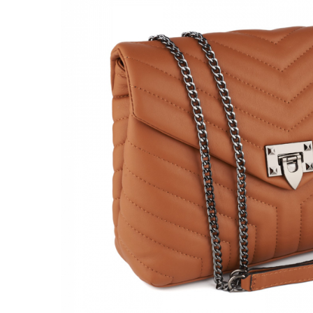
Genți Negre
Genți Nude
Genți Portocalii
Genți Roze
Genți Roșii
Genți Taupe
Genți Turcoaz
Genți Verzi