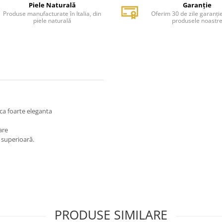
Piele Naturală
Garanție
Produse manufacturate în Italia, din
Oferim 30 de zile garanți
piele naturală
produsele noastr
ca foarte eleganta
are
e superioară.
PRODUSE SIMILARE