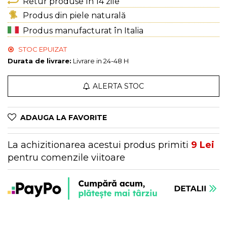
Genți Multicolore
Retur produse în 14 zile
Genți Negre
Produs din piele naturală
Genți Nude
Produs manufacturat în Italia
Genți Portocalii
STOC EPUIZAT
Genți Roze
Durata de livrare:
Livrare in 24-48 H
Genți Roșii
Genți Taupe
ALERTA STOC
Genți Turcoaz
Genți Verzi
ADAUGA LA FAVORITE
La achizitionarea acestui produs primiti
9
Lei
pentru comenzile viitoare