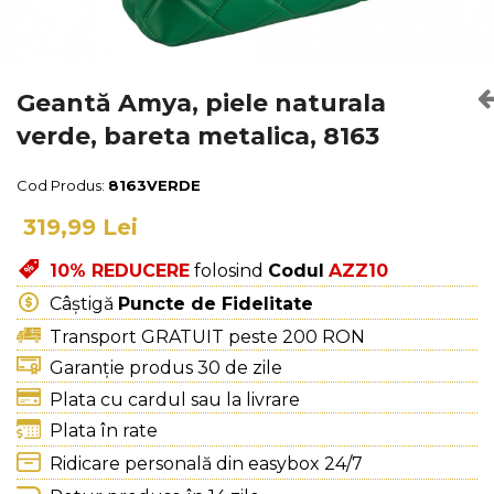
Culori Genți
Genti Aurii
Genti bleo
Genți Albastre
Geantă Amya, piele naturala
Genți Albe
verde, bareta metalica, 8163
Genți Argintii
Genți Bej
Cod Produs:
8163VERDE
Genți Bleumarin
319,99 Lei
Genți Bordo
Genți Cafenii
10% REDUCERE
folosind
Codul
AZZ10
Genți Caramel
Câștigă
Puncte de Fidelitate
Genți Coniac
Transport GRATUIT peste 200 RON
Genți Corai
Garanție produs 30 de zile
Genți Crem
Plata cu cardul sau la livrare
Genți Galbene
Plata în rate
Genți Gri
Ridicare personală din easybox 24/7
Genți Maro