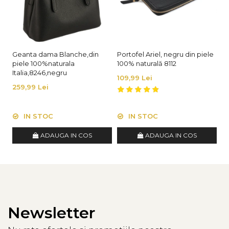
Geanta dama Blanche,din
Portofel Ariel, negru din piele
Ge
piele 100%naturala
100% naturală 8112
1
Italia,8246,negru
109,99 Lei
3
259,99 Lei
IN STOC
IN STOC
ADAUGA IN COS
ADAUGA IN COS
Newsletter