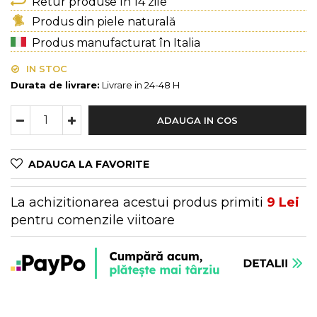
Genți Multicolore
Retur produse în 14 zile
Genți Negre
Produs din piele naturală
Genți Nude
Produs manufacturat în Italia
Genți Portocalii
IN STOC
Genți Roze
Durata de livrare:
Livrare in 24-48 H
Genți Roșii
Genți Taupe
ADAUGA IN COS
Genți Turcoaz
Genți Verzi
ADAUGA LA FAVORITE
La achizitionarea acestui produs primiti
9
Lei
pentru comenzile viitoare