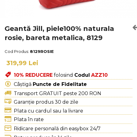
Culori Genți
Genti Aurii
Genti bleo
Genți Albastre
Geantă Jill, piele100% naturala
Genți Albe
rosie, bareta metalica, 8129
Genți Argintii
Genți Bej
Cod Produs:
8129ROSIE
Genți Bleumarin
319,99 Lei
Genți Bordo
Genți Cafenii
10% REDUCERE
folosind
Codul
AZZ10
Genți Caramel
Câștigă
Puncte de Fidelitate
Genți Coniac
Transport GRATUIT peste 200 RON
Genți Corai
Garanție produs 30 de zile
Genți Crem
Plata cu cardul sau la livrare
Genți Galbene
Plata în rate
Genți Gri
Ridicare personală din easybox 24/7
Genți Maro