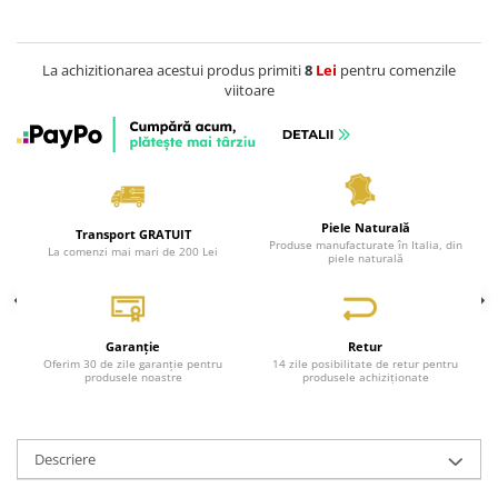
Genți Negre
Genți Nude
La achizitionarea acestui produs primiti
8
Lei
pentru comenzile
Genți Portocalii
viitoare
Genți Roze
Genți Roșii
Genți Taupe
Genți Turcoaz
Piele Naturală
Genți Verzi
Transport GRATUIT
Produse manufacturate în Italia, din
La comenzi mai mari de 200 Lei
piele naturală
Garanție
Retur
Oferim 30 de zile garanție pentru
14 zile posibilitate de retur pentru
produsele noastre
produsele achiziționate
Descriere