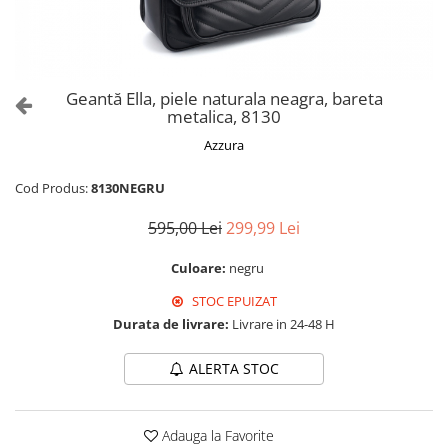
Culori Genți
Genti Aurii
Genti bleo
Genți Albastre
Geantă Ella, piele naturala neagra, bareta
Genți Albe
metalica, 8130
Genți Argintii
Azzura
Genți Bej
Genți Bleumarin
Cod Produs:
8130NEGRU
Genți Bordo
595,00 Lei
299,99 Lei
Genți Cafenii
Genți Caramel
Culoare:
negru
Genți Coniac
STOC EPUIZAT
Genți Corai
Durata de livrare:
Livrare in 24-48 H
Genți Crem
ALERTA STOC
Genți Galbene
Genți Gri
Genți Maro
Adauga la Favorite
Genți Multicolore