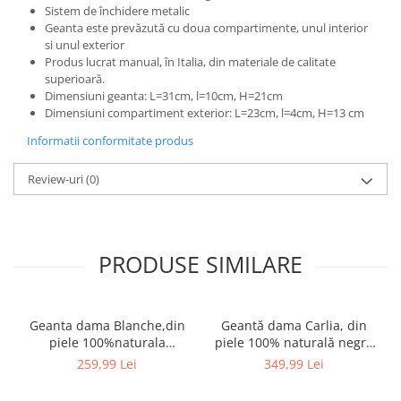
Sistem de închidere metalic
Geanta este prevăzută cu doua compartimente, unul interior
si unul exterior
Produs lucrat manual, în Italia, din materiale de calitate
superioară.
Dimensiuni geanta: L=31cm, l=10cm, H=21cm
Dimensiuni compartiment exterior: L=23cm, l=4cm, H=13 cm
Informatii conformitate produs
Review-uri
(0)
PRODUSE SIMILARE
Geanta dama Blanche,din
Geantă dama Carlia, din
piele 100%naturala
piele 100% naturală negru
Italia,8246,negru
8009
259,99 Lei
349,99 Lei