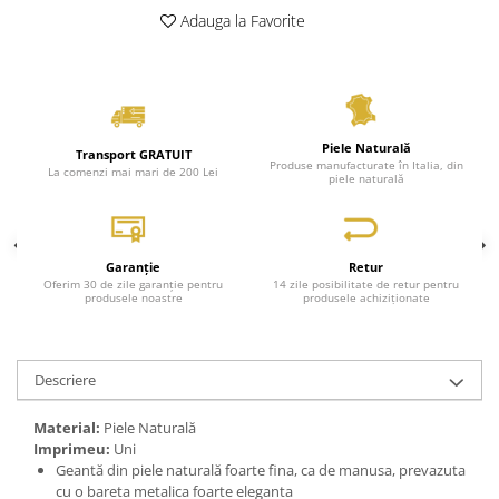
Adauga la Favorite
Genți Negre
Genți Nude
Genți Portocalii
Genți Roze
Genți Roșii
Piele Naturală
Transport GRATUIT
Produse manufacturate în Italia, din
Genți Taupe
La comenzi mai mari de 200 Lei
piele naturală
Genți Turcoaz
Genți Verzi
Garanție
Retur
Oferim 30 de zile garanție pentru
14 zile posibilitate de retur pentru
produsele noastre
produsele achiziționate
Descriere
Material:
Piele Naturală
Imprimeu:
Uni
Geantă din piele naturală foarte fina, ca de manusa, prevazuta
cu o bareta metalica foarte eleganta