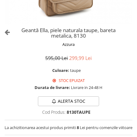
Culori Genți
Genti Aurii
Genti bleo
Genți Albastre
Geantă Ella, piele naturala taupe, bareta
Genți Albe
metalica, 8130
Genți Argintii
Azzura
Genți Bej
Genți Bleumarin
595,00 Lei
299,99 Lei
Genți Bordo
Culoare:
taupe
Genți Cafenii
STOC EPUIZAT
Genți Caramel
Durata de livrare:
Livrare in 24-48 H
Genți Coniac
Genți Corai
ALERTA STOC
Genți Crem
Cod Produs:
8130TAUPE
Genți Galbene
Genți Gri
La achizitionarea acestui produs primiti
8
Lei pentru comenzile viitoare
Genți Maro
Genți Multicolore