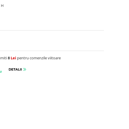
8 H
imiti
8
Lei
pentru comenzile viitoare