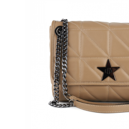
Genți Negre
Genți Nude
Genți Portocalii
Genți Roze
Genți Roșii
Genți Taupe
Genți Turcoaz
Genți Verzi