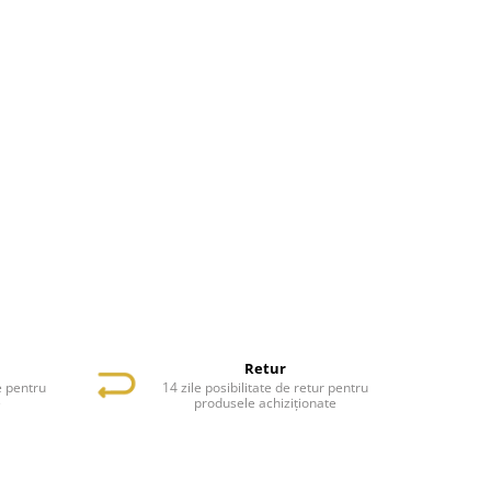
Retur
e pentru
14 zile posibilitate de retur pentru
e
produsele achiziționate