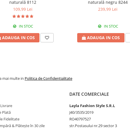
naturală 8112
naturală negru 8244
109,99 Lei
239,99 Lei
IN STOC
IN STOC
ADAUGA IN COS
ADAUGA IN COS
la mai multe in
Politica de Confidentialitate
DATE COMERCIALE
 Livrare
Layla Fashion Style S.R.L
 Plată
J40/3535/2019
 Fidelitate
RO40797527
pără & Plătește în 30 zile
str.Postasului nr.29 sector 3