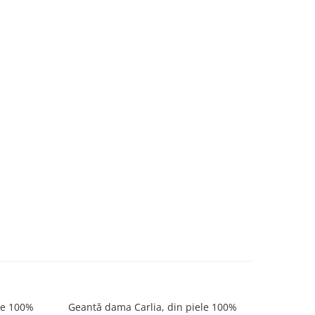
le 100%
Geantă dama Carlia, din piele 100%
Geantă d