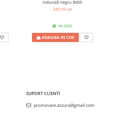
naturală negru 8009
piele
349,99 Lei
IN STOC
ADAUGA IN COS
A
SUPORT CLIENTI
promovare.azzura@gmail.com