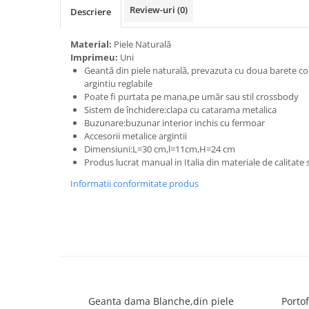
Review-uri
(0)
Descriere
Material:
Piele Naturală
Imprimeu:
Uni
Geantă din piele naturală, prevazuta cu doua barete com
argintiu reglabile
Poate fi purtata pe mana,pe umăr sau stil crossbody
Sistem de închidere:clapa cu catarama metalica
Buzunare:buzunar interior inchis cu fermoar
Accesorii metalice argintii
Dimensiuni:L=30 cm,l=11cm,H=24 cm
Produs lucrat manual in Italia din materiale de calitate
Informatii conformitate produs
Geanta dama Blanche,din piele
Portof