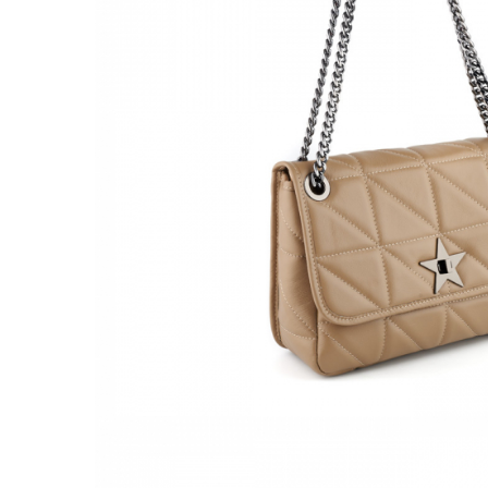
Culori Genți
Genti Aurii
Genti bleo
Genți Albastre
Genți Albe
Genți Argintii
Genți Bej
Genți Bleumarin
Genți Bordo
Genți Cafenii
Genți Caramel
Genți Coniac
Genți Corai
Genți Crem
Genți Galbene
Genți Gri
Genți Maro
Genți Multicolore