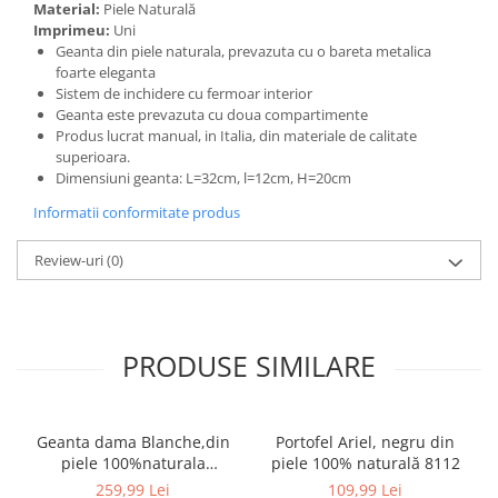
Material:
Piele Naturală
Imprimeu:
Uni
Geanta din piele naturala, prevazuta cu o bareta metalica
foarte eleganta
Sistem de inchidere cu fermoar interior
Geanta este prevazuta cu doua compartimente
Produs lucrat manual, in Italia, din materiale de calitate
superioara.
Dimensiuni geanta: L=32cm, l=12cm, H=20cm
Informatii conformitate produs
Review-uri
(0)
PRODUSE SIMILARE
Geanta dama Blanche,din
Portofel Ariel, negru din
piele 100%naturala
piele 100% naturală 8112
Italia,8246,negru
259,99 Lei
109,99 Lei