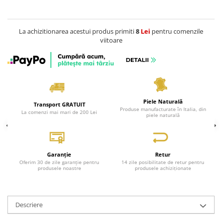
Genți Negre
Genți Nude
La achizitionarea acestui produs primiti
8
Lei
pentru comenzile
Genți Portocalii
viitoare
Genți Roze
Genți Roșii
Genți Taupe
Genți Turcoaz
Piele Naturală
Genți Verzi
Transport GRATUIT
Produse manufacturate în Italia, din
La comenzi mai mari de 200 Lei
piele naturală
Garanție
Retur
Oferim 30 de zile garanție pentru
14 zile posibilitate de retur pentru
produsele noastre
produsele achiziționate
Descriere