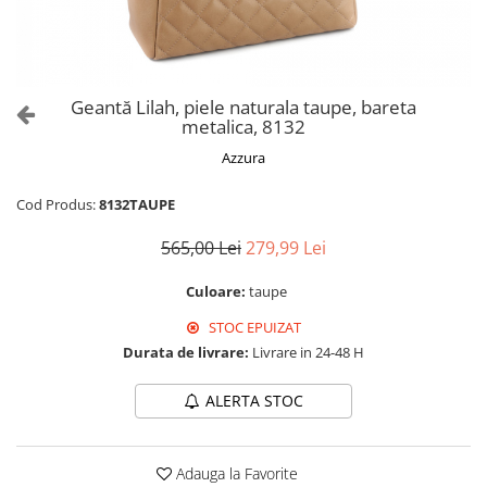
Culori Genți
Genti Aurii
Genti bleo
Genți Albastre
Geantă Lilah, piele naturala taupe, bareta
Genți Albe
metalica, 8132
Genți Argintii
Azzura
Genți Bej
Genți Bleumarin
Cod Produs:
8132TAUPE
Genți Bordo
565,00 Lei
279,99 Lei
Genți Cafenii
Genți Caramel
Culoare:
taupe
Genți Coniac
STOC EPUIZAT
Genți Corai
Durata de livrare:
Livrare in 24-48 H
Genți Crem
ALERTA STOC
Genți Galbene
Genți Gri
Genți Maro
Adauga la Favorite
Genți Multicolore