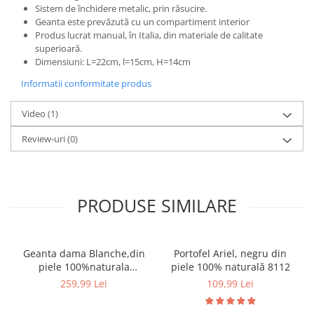
Sistem de închidere metalic, prin răsucire.
Geanta este prevăzută cu un compartiment interior
Produs lucrat manual, în Italia, din materiale de calitate
superioară.
Dimensiuni: L=22cm, l=15cm, H=14cm
Informatii conformitate produs
Video
(1)
Review-uri
(0)
PRODUSE SIMILARE
Geanta dama Blanche,din
Portofel Ariel, negru din
piele 100%naturala
piele 100% naturală 8112
Italia,8246,negru
259,99 Lei
109,99 Lei