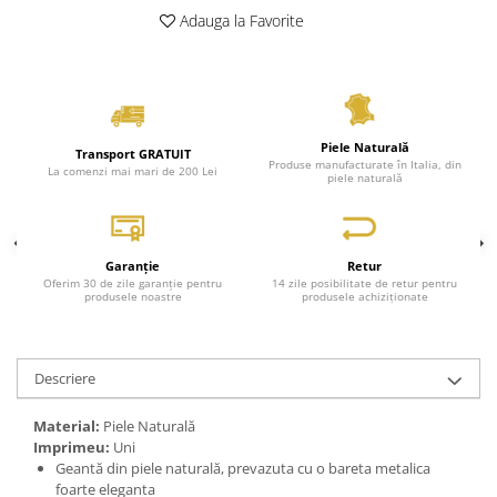
Adauga la Favorite
Genți Negre
Genți Nude
Genți Portocalii
Genți Roze
Genți Roșii
Piele Naturală
Transport GRATUIT
Produse manufacturate în Italia, din
Genți Taupe
La comenzi mai mari de 200 Lei
piele naturală
Genți Turcoaz
Genți Verzi
Garanție
Retur
Oferim 30 de zile garanție pentru
14 zile posibilitate de retur pentru
produsele noastre
produsele achiziționate
Descriere
Material:
Piele Naturală
Imprimeu:
Uni
Geantă din piele naturală, prevazuta cu o bareta metalica
foarte eleganta