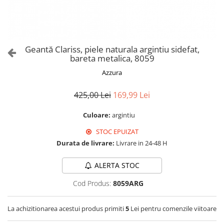
Culori Genți
Genti Aurii
Genti bleo
Genți Albastre
Geantă Clariss, piele naturala argintiu sidefat,
Genți Albe
bareta metalica, 8059
Genți Argintii
Azzura
Genți Bej
Genți Bleumarin
425,00 Lei
169,99 Lei
Genți Bordo
Culoare:
argintiu
Genți Cafenii
STOC EPUIZAT
Genți Caramel
Durata de livrare:
Livrare in 24-48 H
Genți Coniac
Genți Corai
ALERTA STOC
Genți Crem
Cod Produs:
8059ARG
Genți Galbene
Genți Gri
La achizitionarea acestui produs primiti
5
Lei pentru comenzile viitoare
Genți Maro
Genți Multicolore