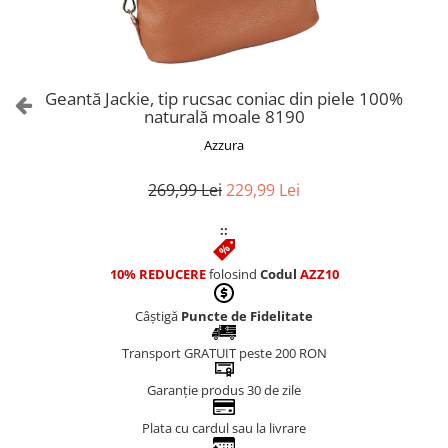
Culori Genți
Genti Aurii
Genti bleo
Genți Albastre
Geantă Jackie, tip rucsac coniac din piele 100%
Genți Albe
naturală moale 8190
Genți Argintii
Azzura
Genți Bej
Genți Bleumarin
269,99 Lei
229,99 Lei
Genți Bordo
::
Genți Cafenii
Genți Caramel
10% REDUCERE
folosind
Codul
AZZ10
Genți Coniac
Câștigă
Puncte de Fidelitate
Genți Corai
Genți Crem
Transport GRATUIT peste 200 RON
Genți Galbene
Garanție produs 30 de zile
Genți Gri
Genți Maro
Plata cu cardul sau la livrare
Genți Multicolore