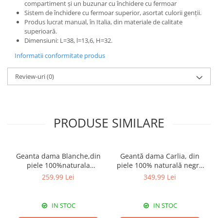
compartiment și un buzunar cu închidere cu fermoar
Sistem de închidere cu fermoar superior, asortat culorii genții.
Produs lucrat manual, în Italia, din materiale de calitate
superioară.
Dimensiuni: L=38, l=13,6, H=32.
Informatii conformitate produs
Review-uri
(0)
PRODUSE SIMILARE
Geanta dama Blanche,din
Geantă dama Carlia, din
piele 100%naturala
piele 100% naturală negru
Italia,8246,negru
8009
259,99 Lei
349,99 Lei
IN STOC
IN STOC