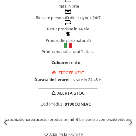
Plata în rate
Genți Negre
Genți Nude
Ridicare personală din easybox 24/7
Genți Portocalii
Retur produse în 14 zile
Genți Roze
Genți Roșii
Produs din piele naturală
Genți Taupe
Produs manufacturat în Italia
Genți Turcoaz
Culoare:
coniac
Genți Verzi
STOC EPUIZAT
Durata de livrare:
Livrare in 24-48 H
ALERTA STOC
Cod Produs:
8190CONIAC
La achizitionarea acestui produs primiti
6
Lei pentru comenzile viitoare
Adauga la Favorite