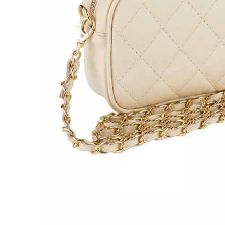
Culori Genți
Genti Aurii
Genti bleo
Genți Albastre
Genți Albe
Genți Argintii
Genți Bej
Genți Bleumarin
Genți Bordo
Genți Cafenii
Genți Caramel
Genți Coniac
Genți Corai
Genți Crem
Genți Galbene
Genți Gri
Genți Maro
Genți Multicolore