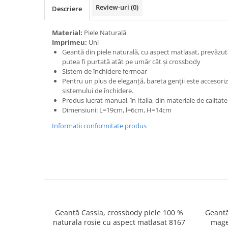
Review-uri
(0)
Descriere
Material:
Piele Naturală
Imprimeu:
Uni
Geantă din piele naturală, cu aspect matlasat, prevăzut
putea fi purtată atât pe umăr cât și crossbody
Sistem de închidere fermoar
Pentru un plus de eleganță, bareta genții este accesoriz
sistemului de închidere.
Produs lucrat manual, în Italia, din materiale de calitat
Dimensiuni: L=19cm, l=6cm, H=14cm
Informatii conformitate produs
Geantă Cassia, crossbody piele 100 %
Geantă
naturala rosie cu aspect matlasat 8167
mage