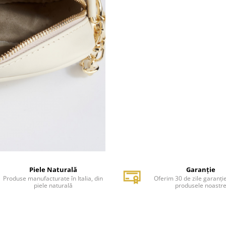
Piele Naturală
Garanție
Produse manufacturate în Italia, din
Oferim 30 de zile garanți
piele naturală
produsele noastr