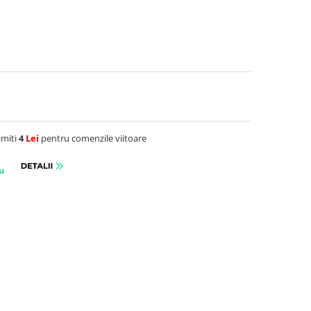
imiti
4
Lei
pentru comenzile viitoare