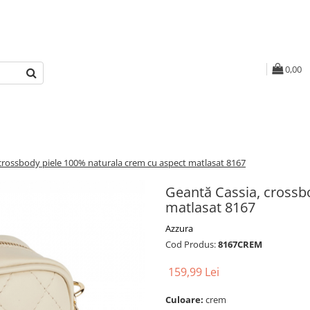
0,00
crossbody piele 100% naturala crem cu aspect matlasat 8167
Geantă Cassia, crossb
matlasat 8167
Azzura
Cod Produs:
8167CREM
159,99 Lei
Culoare:
crem