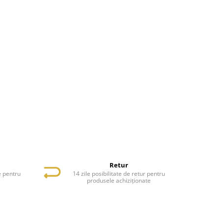
Retur
e pentru
14 zile posibilitate de retur pentru
e
produsele achiziționate