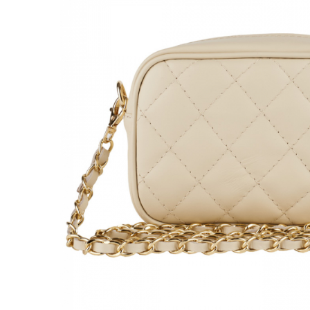
Genți Negre
Genți Nude
Genți Portocalii
Genți Roze
Genți Roșii
Genți Taupe
Genți Turcoaz
Genți Verzi