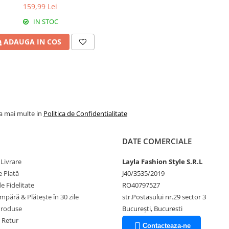
159,99 Lei
IN STOC
ADAUGA IN COS
la mai multe in
Politica de Confidentialitate
DATE COMERCIALE
 Livrare
Layla Fashion Style S.R.L
 Plată
J40/3535/2019
 Fidelitate
RO40797527
pără & Plătește în 30 zile
str.Postasului nr.29 sector 3
Produse
București, Bucuresti
e Retur
Contacteaza-ne