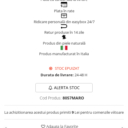
Genți Negre
Plata în rate
Genți Nude
Ridicare personală din easybox 24/7
Genți Portocalii
Genți Roze
Retur produse în 14 zile
Genți Roșii
Produs din piele naturală
Genți Taupe
Genți Turcoaz
Produs manufacturat în Italia
Genți Verzi
STOC EPUIZAT
Durata de livrare:
24-48 H
ALERTA STOC
Cod Produs:
8057MARO
La achizitionarea acestui produs primiti
9
Lei pentru comenzile viitoare
Adauga la Favorite