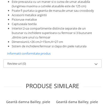
Este prevazuta cu un maner si o curea de umar atasabila
(lungimea maxima a cutrelei atasabile este de 125 cm)
Poate fi purtata ca geanta de mana,de umar sau crossbody
Accesorii metalice argintii
Picioruse metalice
Captuseala textila
Interior:2-ua compartimente distincte separate de un
buzunar cu inchidere superioara cu fermoar si 3 buzunare
,dintre care unul cu fermoar
Dimensiuni:L=26 cm,l=15cm,H=27 cm
Sistem de inchidere:fermoar si clapa din piele naturala
Informatii conformitate produs
Review-uri
(0)
PRODUSE SIMILARE
Geantă damna Bailley, piele
Geantă dama Bailley, piele