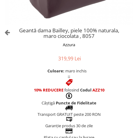
Culori Genți
Genti Aurii
Genti bleo
Genți Albastre
Geantă dama Bailley, piele 100% naturala,
Genți Albe
maro ciocolata , 8057
Genți Argintii
Azzura
Genți Bej
Genți Bleumarin
319,99 Lei
Genți Bordo
Culoare:
maro inchis
Genți Cafenii
::
Genți Caramel
Genți Coniac
10% REDUCERE
folosind
Codul
AZZ10
Genți Corai
Câștigă
Puncte de Fidelitate
Genți Crem
Genți Galbene
Transport GRATUIT peste 200 RON
Genți Gri
Garanție produs 30 de zile
Genți Maro
Plata cu cardul sau la livrare
Genți Multicolore