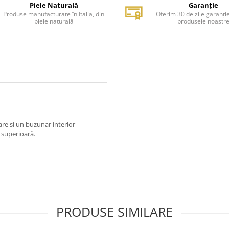
Piele Naturală
Garanție
Produse manufacturate în Italia, din
Oferim 30 de zile garanți
piele naturală
produsele noastr
re si un buzunar interior
e superioară.
PRODUSE SIMILARE