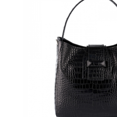
Genți Negre
Genți Nude
Genți Portocalii
Genți Roze
Genți Roșii
Genți Taupe
Genți Turcoaz
Genți Verzi