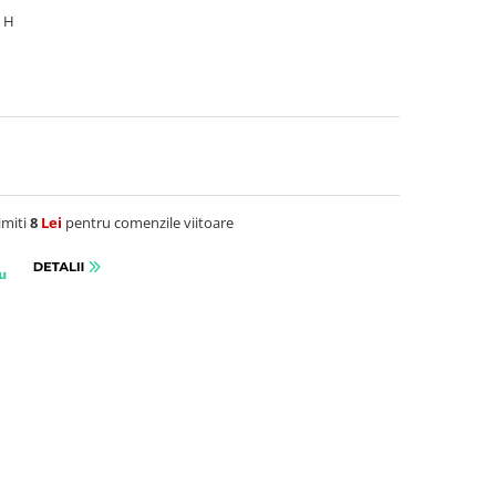
8 H
imiti
8
Lei
pentru comenzile viitoare