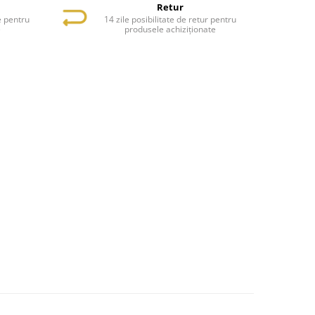
Retur
e pentru
14 zile posibilitate de retur pentru
e
produsele achiziționate