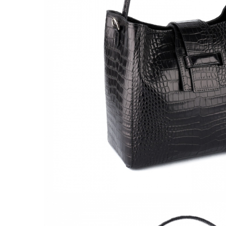
Culori Genți
Genti Aurii
Genti bleo
Genți Albastre
Genți Albe
Genți Argintii
Genți Bej
Genți Bleumarin
Genți Bordo
Genți Cafenii
Genți Caramel
Genți Coniac
Genți Corai
Genți Crem
Genți Galbene
Genți Gri
Genți Maro
Genți Multicolore