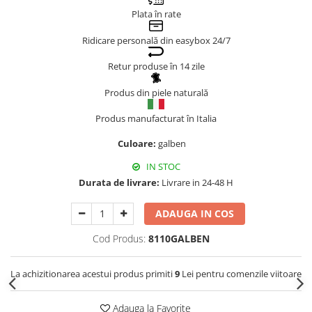
Plata în rate
Genți Negre
Genți Nude
Ridicare personală din easybox 24/7
Genți Portocalii
Retur produse în 14 zile
Genți Roze
Genți Roșii
Produs din piele naturală
Genți Taupe
Produs manufacturat în Italia
Genți Turcoaz
Culoare:
galben
Genți Verzi
IN STOC
Durata de livrare:
Livrare in 24-48 H
ADAUGA IN COS
Cod Produs:
8110GALBEN
La achizitionarea acestui produs primiti
9
Lei pentru comenzile viitoare
Adauga la Favorite