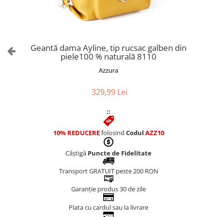
Culori Genți
Genti Aurii
Genti bleo
Genți Albastre
Geantă dama Ayline, tip rucsac galben din
Genți Albe
piele100 % naturală 8110
Genți Argintii
Azzura
Genți Bej
Genți Bleumarin
329,99 Lei
Genți Bordo
::
Genți Cafenii
Genți Caramel
10% REDUCERE
folosind
Codul
AZZ10
Genți Coniac
Câștigă
Puncte de Fidelitate
Genți Corai
Genți Crem
Transport GRATUIT peste 200 RON
Genți Galbene
Garanție produs 30 de zile
Genți Gri
Genți Maro
Plata cu cardul sau la livrare
Genți Multicolore