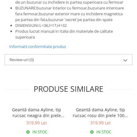
de un buzunar cu inchidere in partea superioara cu fermoar
BUZUNARE:buzunar interior cu fermoar,buzunare interioare
fara fermoar,buzunar exterior mare cu inchidere magnetica
pe partea din fata,buzunar 'secret'pe partea din spate
DIMENSIUNI:L=36,l=17,H=32
Produs lucrat manual in Italia din materiale de calitate
superioara
Informatii conformitate produs
Review-uri
(0)
PRODUSE SIMILARE
Geantă dama Ayline, tip
Geantă dama Ayline, tip
rucsac neagra din piele
rucsac rosu din piele 100%
100% naturală 8110
naturală 8110
319,99 Lei
319,99 Lei
IN STOC
IN STOC