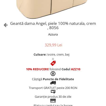
Culori Genți
Genti Aurii
Genti bleo
Genți Albastre
Geantă dama Angel, piele 100% naturala, crem
Genți Albe
, 8056
Genți Argintii
Azzura
Genți Bej
Genți Bleumarin
329,99 Lei
Genți Bordo
Culoare:
ivoire, crem, bej
Genți Cafenii
::
Genți Caramel
Genți Coniac
10% REDUCERE
folosind
Codul
AZZ10
Genți Corai
Câștigă
Puncte de Fidelitate
Genți Crem
Genți Galbene
Transport GRATUIT peste 200 RON
Genți Gri
Garanție produs 30 de zile
Genți Maro
Plata cu cardul sau la livrare
Genți Multicolore