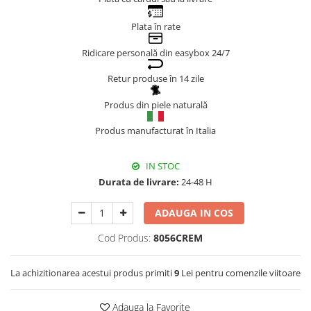
Genți Negre
Plata în rate
Genți Nude
Ridicare personală din easybox 24/7
Genți Portocalii
Genți Roze
Retur produse în 14 zile
Genți Roșii
Produs din piele naturală
Genți Taupe
Genți Turcoaz
Produs manufacturat în Italia
Genți Verzi
IN STOC
Durata de livrare:
24-48 H
ADAUGA IN COS
Cod Produs:
8056CREM
La achizitionarea acestui produs primiti
9
Lei pentru comenzile viitoare
Adauga la Favorite