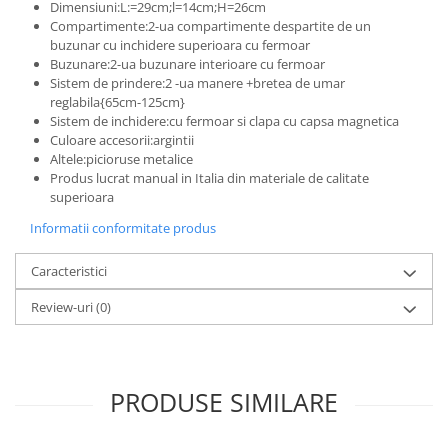
Dimensiuni:L:=29cm;l=14cm;H=26cm
Compartimente:2-ua compartimente despartite de un
buzunar cu inchidere superioara cu fermoar
Buzunare:2-ua buzunare interioare cu fermoar
Sistem de prindere:2 -ua manere +bretea de umar
reglabila{65cm-125cm}
Sistem de inchidere:cu fermoar si clapa cu capsa magnetica
Culoare accesorii:argintii
Altele:picioruse metalice
Produs lucrat manual in Italia din materiale de calitate
superioara
Informatii conformitate produs
Caracteristici
Review-uri
(0)
PRODUSE SIMILARE