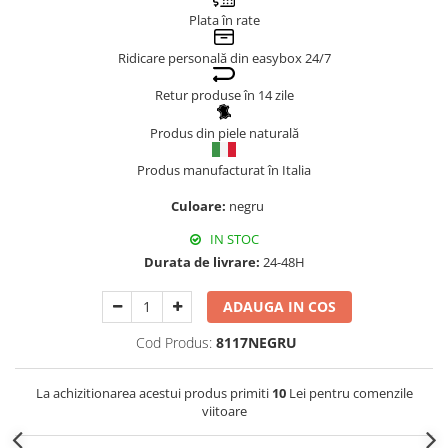
Plata în rate
Genți Negre
Genți Nude
Ridicare personală din easybox 24/7
Genți Portocalii
Retur produse în 14 zile
Genți Roze
Genți Roșii
Produs din piele naturală
Genți Taupe
Produs manufacturat în Italia
Genți Turcoaz
Culoare:
negru
Genți Verzi
IN STOC
Durata de livrare:
24-48H
ADAUGA IN COS
Cod Produs:
8117NEGRU
La achizitionarea acestui produs primiti
10
Lei pentru comenzile
viitoare