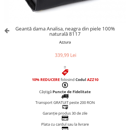
Culori Genți
Genti Aurii
Genti bleo
Genți Albastre
Geantă dama Analisa, neagra din piele 100%
Genți Albe
naturală 8117
Genți Argintii
Azzura
Genți Bej
Genți Bleumarin
339,99 Lei
Genți Bordo
::
Genți Cafenii
Genți Caramel
10% REDUCERE
folosind
Codul
AZZ10
Genți Coniac
Câștigă
Puncte de Fidelitate
Genți Corai
Genți Crem
Transport GRATUIT peste 200 RON
Genți Galbene
Garanție produs 30 de zile
Genți Gri
Genți Maro
Plata cu cardul sau la livrare
Genți Multicolore