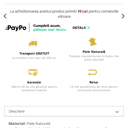
La achizitionarea acestui produs primiti
10
Lei
pentru comenzile
viitoare
Piele Naturală
Transport GRATUIT
Produse manufacturate în Italia, din
La comenzi mai mari de 200 Lei
piele naturală
Garanție
Retur
Oferim 30 de zile garanție pentru
14 zile posibilitate de retur pentru
produsele noastre
produsele achiziționate
Descriere
Material:
Piele Naturală