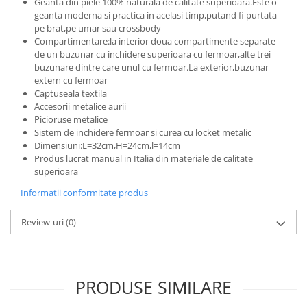
Geanta din piele 100% naturala de calitate superioara.Este o
geanta moderna si practica in acelasi timp,putand fi purtata
pe brat,pe umar sau crossbody
Compartimentare:la interior doua compartimente separate
de un buzunar cu inchidere superioara cu fermoar,alte trei
buzunare dintre care unul cu fermoar.La exterior,buzunar
extern cu fermoar
Captuseala textila
Accesorii metalice aurii
Picioruse metalice
Sistem de inchidere fermoar si curea cu locket metalic
Dimensiuni:L=32cm,H=24cm,l=14cm
Produs lucrat manual in Italia din materiale de calitate
superioara
Informatii conformitate produs
Review-uri
(0)
PRODUSE SIMILARE