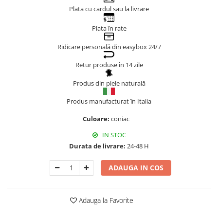
Plata cu cardul sau la livrare
Genți Negre
Genți Nude
Plata în rate
Genți Portocalii
Ridicare personală din easybox 24/7
Genți Roze
Genți Roșii
Retur produse în 14 zile
Genți Taupe
Produs din piele naturală
Genți Turcoaz
Genți Verzi
Produs manufacturat în Italia
Culoare:
coniac
IN STOC
Durata de livrare:
24-48 H
ADAUGA IN COS
Adauga la Favorite