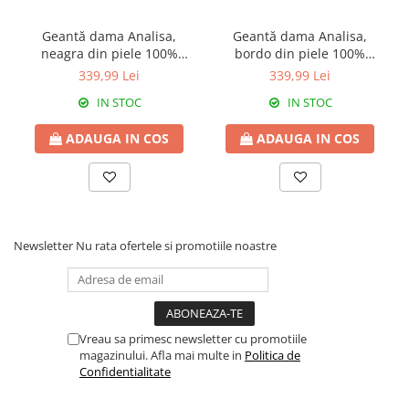
Geantă dama Analisa,
Geantă dama Analisa,
neagra din piele 100%
bordo din piele 100%
naturală 8117
naturală 8117
339,99 Lei
339,99 Lei
IN STOC
IN STOC
ADAUGA IN COS
ADAUGA IN COS
Newsletter
Nu rata ofertele si promotiile noastre
Vreau sa primesc newsletter cu promotiile
magazinului. Afla mai multe in
Politica de
Confidentialitate