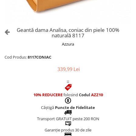
Culori Genți
Genti Aurii
Genti bleo
Genți Albastre
Geantă dama Analisa, coniac din piele 100%
Genți Albe
naturală 8117
Genți Argintii
Azzura
Genți Bej
Genți Bleumarin
Cod Produs:
8117CONIAC
Genți Bordo
339,99 Lei
Genți Cafenii
Genți Caramel
::
Genți Coniac
10% REDUCERE
folosind
Codul
AZZ10
Genți Corai
Genți Crem
Câștigă
Puncte de Fidelitate
Genți Galbene
Transport GRATUIT peste 200 RON
Genți Gri
Genți Maro
Garanție produs 30 de zile
Genți Multicolore