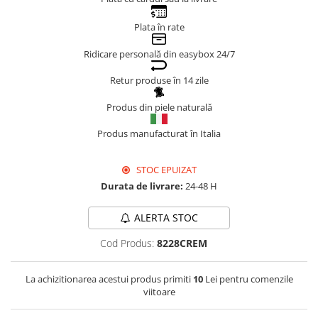
Genți Negre
Plata în rate
Genți Nude
Ridicare personală din easybox 24/7
Genți Portocalii
Genți Roze
Retur produse în 14 zile
Genți Roșii
Produs din piele naturală
Genți Taupe
Genți Turcoaz
Produs manufacturat în Italia
Genți Verzi
STOC EPUIZAT
Durata de livrare:
24-48 H
ALERTA STOC
Cod Produs:
8228CREM
La achizitionarea acestui produs primiti
10
Lei pentru comenzile
viitoare