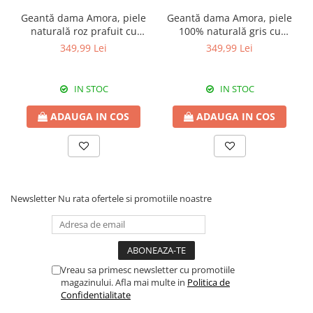
Geantă dama Amora, piele
Geantă dama Amora, piele
naturală roz prafuit cu
100% naturală gris cu
aspect matlasat, 8228
aspect matlasat, 8228
349,99 Lei
349,99 Lei
IN STOC
IN STOC
ADAUGA IN COS
ADAUGA IN COS
Newsletter
Nu rata ofertele si promotiile noastre
Vreau sa primesc newsletter cu promotiile
magazinului. Afla mai multe in
Politica de
Confidentialitate