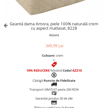
Culori Genți
Genti Aurii
Genti bleo
Genți Albastre
Geantă dama Amora, piele 100% naturală crem
Genți Albe
cu aspect matlasat, 8228
Genți Argintii
Azzura
Genți Bej
Genți Bleumarin
349,99 Lei
Genți Bordo
Culoare:
crem
Genți Cafenii
::
Genți Caramel
Genți Coniac
10% REDUCERE
folosind
Codul
AZZ10
Genți Corai
Câștigă
Puncte de Fidelitate
Genți Crem
Genți Galbene
Transport GRATUIT peste 200 RON
Genți Gri
Garanție produs 30 de zile
Genți Maro
Plata cu cardul sau la livrare
Genți Multicolore