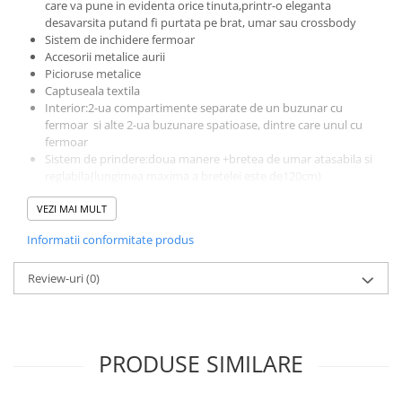
care va pune in evidenta orice tinuta,printr-o eleganta
desavarsita putand fi purtata pe brat, umar sau crossbody
Sistem de inchidere fermoar
Accesorii metalice aurii
Picioruse metalice
Captuseala textila
Interior:2-ua compartimente separate de un buzunar cu
fermoar si alte 2-ua buzunare spatioase, dintre care unul cu
fermoar
Sistem de prindere:doua manere +bretea de umar atasabila si
reglabila{lungimea maxima a bretelei este de120cm)
Dimensiuni:L=29 cm,l=14cm.H=22cm
VEZI MAI MULT
Produs lucrat manual,in Italia,din materiale de calitate
superioara
Informatii conformitate produs
Review-uri
(0)
PRODUSE SIMILARE