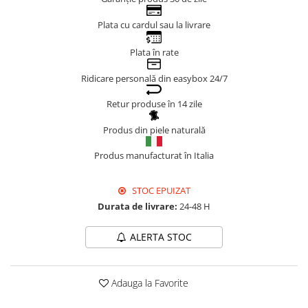
Genți Negre
Plata cu cardul sau la livrare
Genți Nude
Plata în rate
Genți Portocalii
Genți Roze
Ridicare personală din easybox 24/7
Genți Roșii
Retur produse în 14 zile
Genți Taupe
Genți Turcoaz
Produs din piele naturală
Genți Verzi
Produs manufacturat în Italia
STOC EPUIZAT
Durata de livrare:
24-48 H
ALERTA STOC
Adauga la Favorite