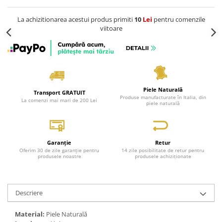
La achizitionarea acestui produs primiti
10
Lei
pentru comenzile
viitoare
Piele Naturală
Transport GRATUIT
Produse manufacturate în Italia, din
La comenzi mai mari de 200 Lei
piele naturală
Garanție
Retur
Oferim 30 de zile garanție pentru
14 zile posibilitate de retur pentru
produsele noastre
produsele achiziționate
Descriere
Material:
Piele Naturală