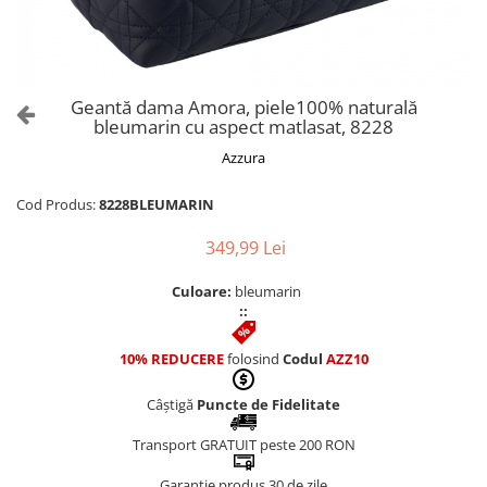
Culori Genți
Genti Aurii
Genti bleo
Genți Albastre
Geantă dama Amora, piele100% naturală
Genți Albe
bleumarin cu aspect matlasat, 8228
Genți Argintii
Azzura
Genți Bej
Genți Bleumarin
Cod Produs:
8228BLEUMARIN
Genți Bordo
349,99 Lei
Genți Cafenii
Genți Caramel
Culoare:
bleumarin
::
Genți Coniac
Genți Corai
10% REDUCERE
folosind
Codul
AZZ10
Genți Crem
Genți Galbene
Câștigă
Puncte de Fidelitate
Genți Gri
Transport GRATUIT peste 200 RON
Genți Maro
Garanție produs 30 de zile
Genți Multicolore