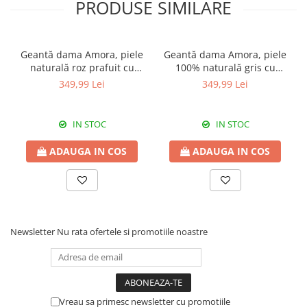
PRODUSE SIMILARE
Geantă dama Amora, piele
Geantă dama Amora, piele
naturală roz prafuit cu
100% naturală gris cu
aspect matlasat, 8228
aspect matlasat, 8228
349,99 Lei
349,99 Lei
IN STOC
IN STOC
ADAUGA IN COS
ADAUGA IN COS
Newsletter
Nu rata ofertele si promotiile noastre
Vreau sa primesc newsletter cu promotiile