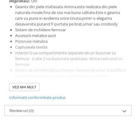
Imprimeu:
Uni
Geanta din piele matlasata Amora,este realizata din piele
naturala moale,fina de cea mai buna calitate.Este o geanta
care va pune in evidenta orice tinuta,printr-o eleganta
desavarsita putand fi purtata pe brat,umar sau crosbody
Sistem de inchidere fermoar
Accesorii metalice aurii
Picioruse metalice
Captuseala textila
Interior:2-ua compartimente separate de un buzunar cu
fermoar si alte 2-ua buzunare spatioase, dintre care unul cu
fermoar
Sistem de prindere:doua manere +bretea de umar atasabila si
reglabila{lungimea maxima a bretelei este de120cm)
Dimensiuni:L=29 cm,l=14.H=22
VEZI MAI MULT
Produs lucrat manual,in Italia,din materiale de calitate
superioara
Informatii conformitate produs
Review-uri
(0)