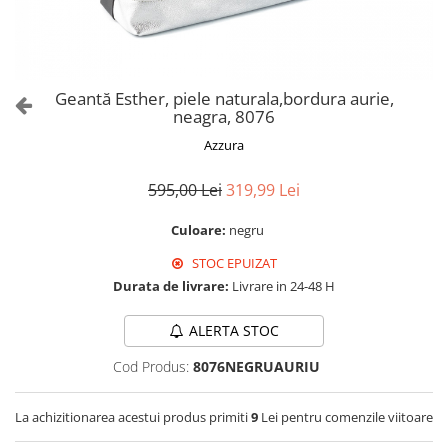
Culori Genți
Genti Aurii
Genti bleo
Genți Albastre
Geantă Esther, piele naturala,bordura aurie,
Genți Albe
neagra, 8076
Genți Argintii
Azzura
Genți Bej
Genți Bleumarin
595,00 Lei
319,99 Lei
Genți Bordo
Culoare:
negru
Genți Cafenii
STOC EPUIZAT
Genți Caramel
Durata de livrare:
Livrare in 24-48 H
Genți Coniac
Genți Corai
ALERTA STOC
Genți Crem
Cod Produs:
8076NEGRUAURIU
Genți Galbene
Genți Gri
La achizitionarea acestui produs primiti
9
Lei pentru comenzile viitoare
Genți Maro
Genți Multicolore