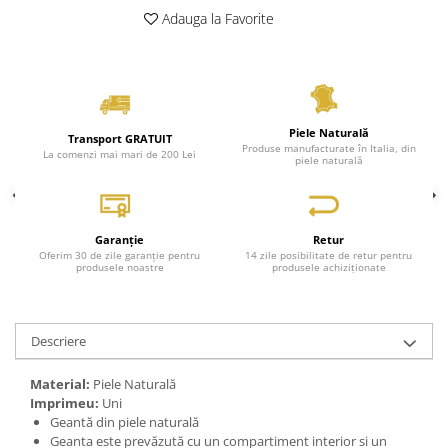
Adauga la Favorite
Genți Negre
Genți Nude
Genți Portocalii
Genți Roze
Genți Roșii
Piele Naturală
Transport GRATUIT
Produse manufacturate în Italia, din
Genți Taupe
La comenzi mai mari de 200 Lei
piele naturală
Genți Turcoaz
Genți Verzi
Garanție
Retur
Oferim 30 de zile garanție pentru
14 zile posibilitate de retur pentru
produsele noastre
produsele achiziționate
Descriere
Material:
Piele Naturală
Imprimeu:
Uni
Geantă din piele naturală
Geanta este prevăzută cu un compartiment interior si un