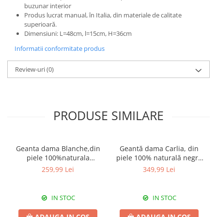
buzunar interior
Produs lucrat manual, în Italia, din materiale de calitate
superioară.
Dimensiuni: L=48cm, l=15cm, H=36cm
Informatii conformitate produs
Review-uri
(0)
PRODUSE SIMILARE
Geanta dama Blanche,din
Geantă dama Carlia, din
piele 100%naturala
piele 100% naturală negru
Italia,8246,negru
8009
259,99 Lei
349,99 Lei
IN STOC
IN STOC
ADAUGA IN COS
ADAUGA IN COS