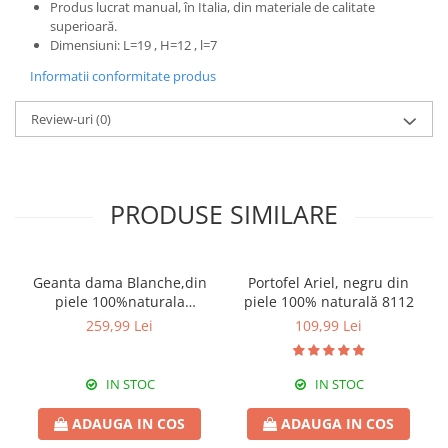
Produs lucrat manual, în Italia, din materiale de calitate
superioară.
Dimensiuni: L=19 , H=12 , l=7
Informatii conformitate produs
Review-uri
(0)
PRODUSE SIMILARE
Geanta dama Blanche,din
Portofel Ariel, negru din
piele 100%naturala
piele 100% naturală 8112
Italia,8246,negru
259,99 Lei
109,99 Lei
IN STOC
IN STOC
ADAUGA IN COS
ADAUGA IN COS