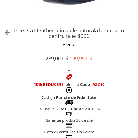
Culori Genți
Genti Aurii
Genti bleo
Genți Albastre
Borsetă Heather, din piele naturală bleumarin
Genți Albe
pentru talie 8006
Genți Argintii
Azzura
Genți Bej
Genți Bleumarin
289,00 Lei
149,99 Lei
Genți Bordo
::
Genți Cafenii
Genți Caramel
10% REDUCERE
folosind
Codul
AZZ10
Genți Coniac
Câștigă
Puncte de Fidelitate
Genți Corai
Genți Crem
Transport GRATUIT peste 200 RON
Genți Galbene
Garanție produs 30 de zile
Genți Gri
Genți Maro
Plata cu cardul sau la livrare
Genți Multicolore