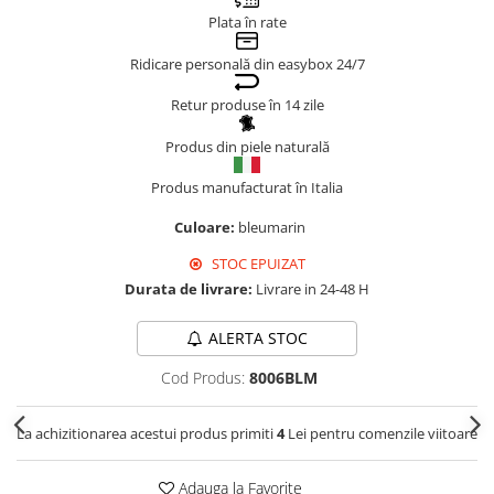
Plata în rate
Genți Negre
Genți Nude
Ridicare personală din easybox 24/7
Genți Portocalii
Retur produse în 14 zile
Genți Roze
Genți Roșii
Produs din piele naturală
Genți Taupe
Produs manufacturat în Italia
Genți Turcoaz
Culoare:
bleumarin
Genți Verzi
STOC EPUIZAT
Durata de livrare:
Livrare in 24-48 H
ALERTA STOC
Cod Produs:
8006BLM
La achizitionarea acestui produs primiti
4
Lei pentru comenzile viitoare
Adauga la Favorite