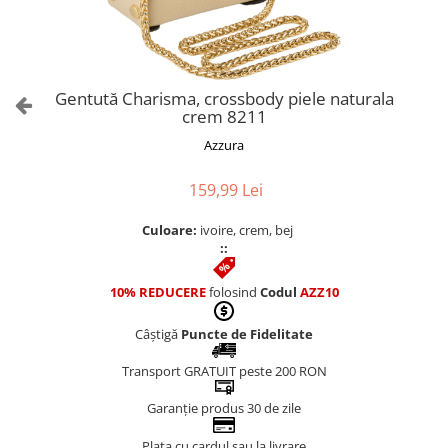
Culori Genți
Genti Aurii
Genti bleo
Genți Albastre
Gentută Charisma, crossbody piele naturala
Genți Albe
crem 8211
Genți Argintii
Azzura
Genți Bej
Genți Bleumarin
159,99 Lei
Genți Bordo
Culoare:
ivoire, crem, bej
Genți Cafenii
::
Genți Caramel
Genți Coniac
10% REDUCERE
folosind
Codul
AZZ10
Genți Corai
Câștigă
Puncte de Fidelitate
Genți Crem
Genți Galbene
Transport GRATUIT peste 200 RON
Genți Gri
Garanție produs 30 de zile
Genți Maro
Plata cu cardul sau la livrare
Genți Multicolore