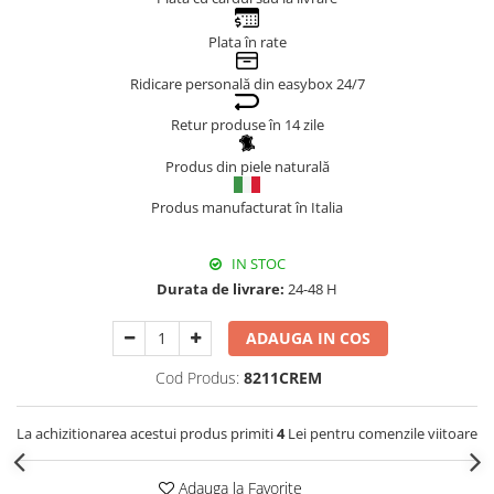
Genți Negre
Plata în rate
Genți Nude
Ridicare personală din easybox 24/7
Genți Portocalii
Genți Roze
Retur produse în 14 zile
Genți Roșii
Produs din piele naturală
Genți Taupe
Genți Turcoaz
Produs manufacturat în Italia
Genți Verzi
IN STOC
Durata de livrare:
24-48 H
ADAUGA IN COS
Cod Produs:
8211CREM
La achizitionarea acestui produs primiti
4
Lei pentru comenzile viitoare
Adauga la Favorite