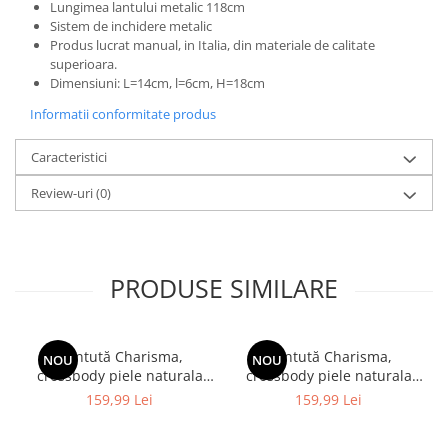
Lungimea lantului metalic 118cm
Sistem de inchidere metalic
Produs lucrat manual, in Italia, din materiale de calitate
superioara.
Dimensiuni: L=14cm, l=6cm, H=18cm
Informatii conformitate produs
Caracteristici
Review-uri
(0)
PRODUSE SIMILARE
Gentută Charisma,
Gentută Charisma,
NOU
NOU
crossbody piele naturala
crossbody piele naturala
alb 8211
roz prafuit 8211
159,99 Lei
159,99 Lei