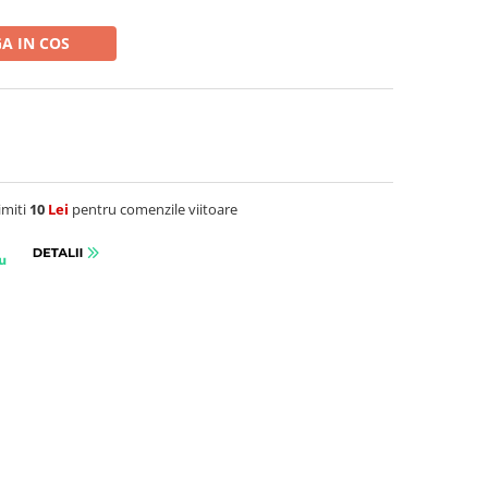
A IN COS
imiti
10
Lei
pentru comenzile viitoare