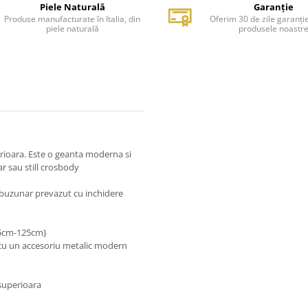
Piele Naturală
Garanție
Produse manufacturate în Italia, din
Oferim 30 de zile garanți
piele naturală
produsele noastr
rioara. Este o geanta moderna si
r sau still crosbody
buzunar prevazut cu inchidere
65cm-125cm}
 cu un accesoriu metalic modern
 superioara