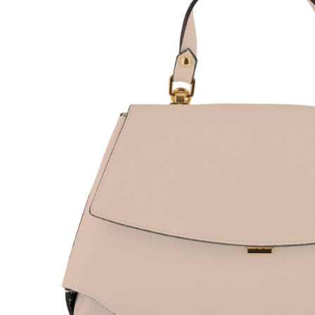
Genți Negre
Genți Nude
Genți Portocalii
Genți Roze
Genți Roșii
Genți Taupe
Genți Turcoaz
Genți Verzi