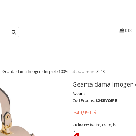
0,00
/
Geanta dama Imogen din piele 100% naturala,ivoire,8243
Geanta dama Imogen di
Azzura
Cod Produs:
8243IVOIRE
349,99 Lei
Culoare:
ivoire, crem, bej
::