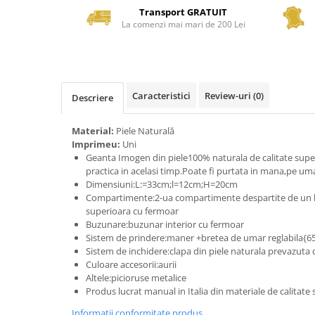
Transport GRATUIT
La comenzi mai mari de 200 Lei
Caracteristici
Review-uri
(0)
Descriere
Material:
Piele Naturală
Imprimeu:
Uni
Geanta Imogen din piele100% naturala de calitate supe
practica in acelasi timp.Poate fi purtata in mana,pe uma
Dimensiuni:L:=33cm;l=12cm;H=20cm
Compartimente:2-ua compartimente despartite de un 
superioara cu fermoar
Buzunare:buzunar interior cu fermoar
Sistem de prindere:maner +bretea de umar reglabila{
Sistem de inchidere:clapa din piele naturala prevazuta
Culoare accesorii:aurii
Altele:picioruse metalice
Produs lucrat manual in Italia din materiale de calitate
Informatii conformitate produs