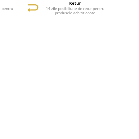
Retur
e pentru
14 zile posibilitate de retur pentru
e
produsele achiziționate