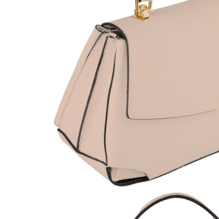
Culori Genți
Genti Aurii
Genti bleo
Genți Albastre
Genți Albe
Genți Argintii
Genți Bej
Genți Bleumarin
Genți Bordo
Genți Cafenii
Genți Caramel
Genți Coniac
Genți Corai
Genți Crem
Genți Galbene
Genți Gri
Genți Maro
Genți Multicolore