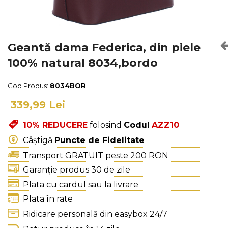
Culori Genți
Genti Aurii
Genti bleo
Genți Albastre
Geantă dama Federica, din piele
Genți Albe
100% natural 8034,bordo
Genți Argintii
Genți Bej
Cod Produs:
8034BOR
Genți Bleumarin
339,99 Lei
Genți Bordo
Genți Cafenii
10% REDUCERE
folosind
Codul
AZZ10
Genți Caramel
Câștigă
Puncte de Fidelitate
Genți Coniac
Transport GRATUIT peste 200 RON
Genți Corai
Garanție produs 30 de zile
Genți Crem
Plata cu cardul sau la livrare
Genți Galbene
Plata în rate
Genți Gri
Ridicare personală din easybox 24/7
Genți Maro