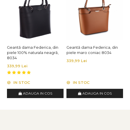
Produs lucrat manual in Italia din materiale
de calitate superioara
Geantă dama Federica, din
Geantă dama Federica, din
G
piele 100% naturala neagră,
piele maro coniac 8034
pi
8034
8
339,99 Lei
339,99 Lei
3
IN STOC
IN STOC
ADAUGA IN COS
ADAUGA IN COS