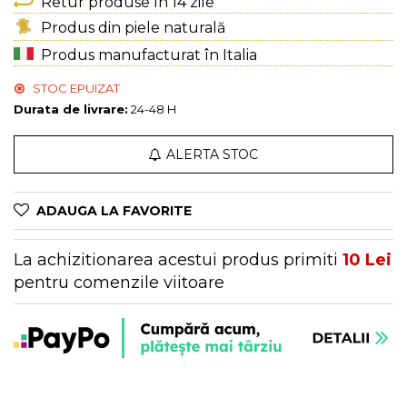
Genți Multicolore
Retur produse în 14 zile
Genți Negre
Produs din piele naturală
Genți Nude
Produs manufacturat în Italia
Genți Portocalii
STOC EPUIZAT
Genți Roze
Durata de livrare:
24-48 H
Genți Roșii
Genți Taupe
ALERTA STOC
Genți Turcoaz
Genți Verzi
ADAUGA LA FAVORITE
La achizitionarea acestui produs primiti
10
Lei
pentru comenzile viitoare