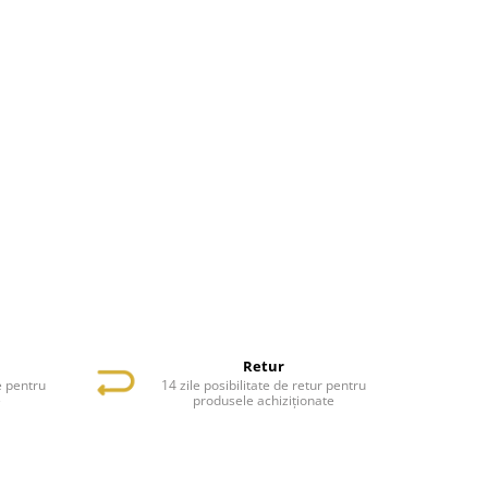
Retur
e pentru
14 zile posibilitate de retur pentru
e
produsele achiziționate