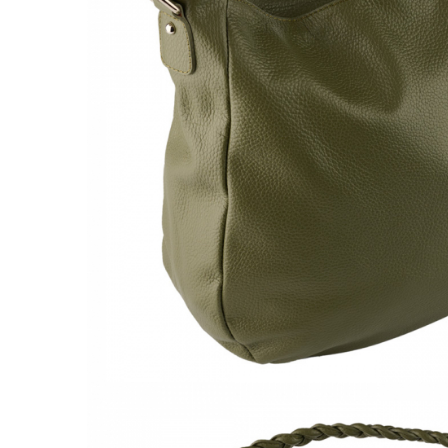
Culori Genți
Genti Aurii
Genti bleo
Genți Albastre
Genți Albe
Genți Argintii
Genți Bej
Genți Bleumarin
Genți Bordo
Genți Cafenii
Genți Caramel
Genți Coniac
Genți Corai
Genți Crem
Genți Galbene
Genți Gri
Genți Maro
Genți Multicolore