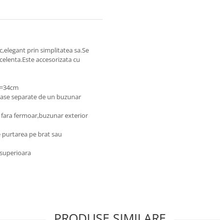
c,elegant prin simplitatea sa.Se
xcelenta.Este accesorizata cu
H=34cm
ase separate de un buzunar
 fara fermoar,buzunar exterior
 purtarea pe brat sau
e superioara
PRODUSE SIMILARE