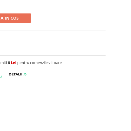
A IN COS
imiti
8
Lei
pentru comenzile viitoare