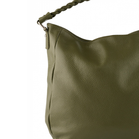
Genți Negre
Genți Nude
Genți Portocalii
Genți Roze
Genți Roșii
Genți Taupe
Genți Turcoaz
Genți Verzi