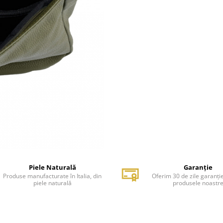
Piele Naturală
Garanție
Produse manufacturate în Italia, din
Oferim 30 de zile garanți
piele naturală
produsele noastr