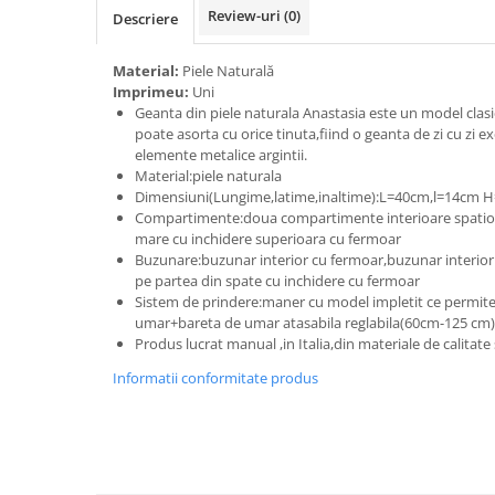
Review-uri
(0)
Descriere
Material:
Piele Naturală
Imprimeu:
Uni
Geanta din piele naturala Anastasia este un model clasi
poate asorta cu orice tinuta,fiind o geanta de zi cu zi e
elemente metalice argintii.
Material:piele naturala
Dimensiuni(Lungime,latime,inaltime):L=40cm,l=14cm 
Compartimente:doua compartimente interioare spatio
mare cu inchidere superioara cu fermoar
Buzunare:buzunar interior cu fermoar,buzunar interior
pe partea din spate cu inchidere cu fermoar
Sistem de prindere:maner cu model impletit ce permite
umar+bareta de umar atasabila reglabila(60cm-125 cm)
Produs lucrat manual ,in Italia,din materiale de calitat
Informatii conformitate produs