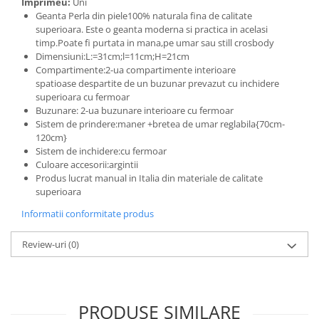
Imprimeu:
Uni
Geanta Perla din piele100% naturala fina de calitate
superioara. Este o geanta moderna si practica in acelasi
timp.Poate fi purtata in mana,pe umar sau still crosbody
Dimensiuni:L:=31cm;l=11cm;H=21cm
Compartimente:2-ua compartimente interioare
spatioase despartite de un buzunar prevazut cu inchidere
superioara cu fermoar
Buzunare: 2-ua buzunare interioare cu fermoar
Sistem de prindere:maner +bretea de umar reglabila{70cm-
120cm}
Sistem de inchidere:cu fermoar
Culoare accesorii:argintii
Produs lucrat manual in Italia din materiale de calitate
superioara
Informatii conformitate produs
Review-uri
(0)
PRODUSE SIMILARE