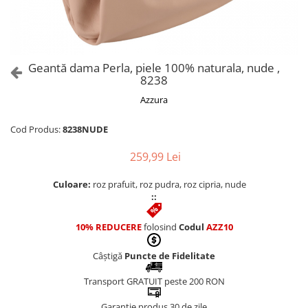
Culori Genți
Genti Aurii
Genti bleo
Genți Albastre
Geantă dama Perla, piele 100% naturala, nude ,
Genți Albe
8238
Genți Argintii
Azzura
Genți Bej
Genți Bleumarin
Cod Produs:
8238NUDE
Genți Bordo
259,99 Lei
Genți Cafenii
Genți Caramel
Culoare:
roz prafuit, roz pudra, roz cipria, nude
::
Genți Coniac
Genți Corai
10% REDUCERE
folosind
Codul
AZZ10
Genți Crem
Genți Galbene
Câștigă
Puncte de Fidelitate
Genți Gri
Transport GRATUIT peste 200 RON
Genți Maro
Garanție produs 30 de zile
Genți Multicolore