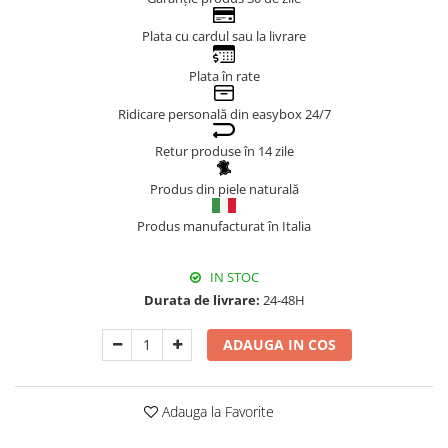
Genți Negre
Plata cu cardul sau la livrare
Genți Nude
Plata în rate
Genți Portocalii
Genți Roze
Ridicare personală din easybox 24/7
Genți Roșii
Retur produse în 14 zile
Genți Taupe
Genți Turcoaz
Produs din piele naturală
Genți Verzi
Produs manufacturat în Italia
IN STOC
Durata de livrare:
24-48H
ADAUGA IN COS
Adauga la Favorite