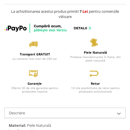
La achizitionarea acestui produs primiti
7
Lei
pentru comenzile
viitoare
Piele Naturală
Transport GRATUIT
Produse manufacturate în Italia, din
La comenzi mai mari de 200 Lei
piele naturală
Garanție
Retur
Oferim 30 de zile garanție pentru
14 zile posibilitate de retur pentru
produsele noastre
produsele achiziționate
Descriere
Material:
Piele Naturală